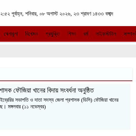
২:৫২ পূর্বাহ্ন, শনিবার, ০৮ অগাস্ট ২০২৬, ২৩ শ্রাবণ ১৪৩৩ বঙ্গাব্দ
খেলাধুলা
বিনোদন
প্রযুক্তি
শিক্ষা
ধর্ম
লাইফস্টাইল
সম্পাদক
শাসক ফৌজিয়া খানের বিদায় সংবর্ধনা অনুষ্ঠিত
াইব্রেরির সভাপতি ও দাতা সদস্য জেলা প্রশাসক (ডিসি) ফৌজিয়া খানের
েছে। মঙ্গলবার (১১ নভেম্বর)