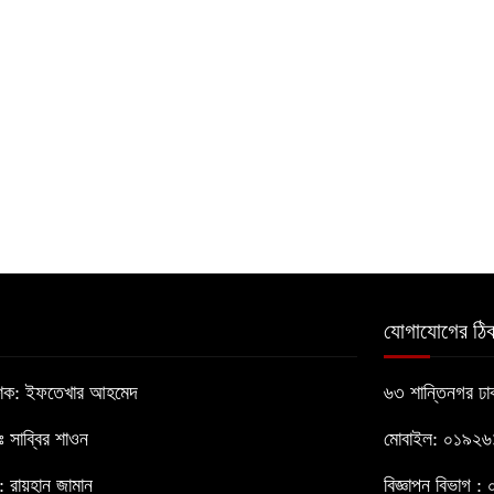
যোগাযোগের ঠিক
াশক: ইফতেখার আহমেদ
৬৩ শান্তিনগর ঢ
োঃ সাব্বির শাওন
মোবাইল: ০১৯২
 রায়হান জামান
বিজ্ঞাপন বিভাগ