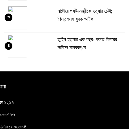
নাটোরে পর্যটনমন্ত্রীকে হত্যার চেষ্টা;
৩
পিস্তলসহ যুবক আটক
তুহিন হত্যার এক বছর: দ্রুত বিচারের
৪
দাবিতে মানববন্ধন
চুনারুঘাটে কর্মীর স্ত্রীর পরক্রিয়া; জামায়াত
৫
নেতা বহিষ্কার
ানা
ভারতের সাথে সম্পর্ক স্বাভাবিক করতে
াকা ১২১৭
৬
চেয়েছিলেন ড. ইউনূস
৬১৮০৭৭৩
সিলেটে দুই বাসের সংঘর্ষে নিহত ৯
 : ০১৭৯১৩০৬৮০৪