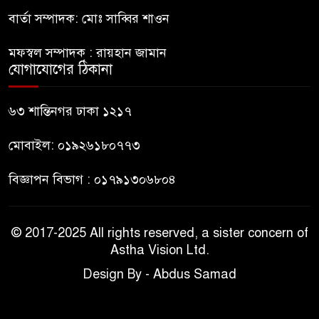
পুলিশ
বার্তা সম্পাদক: মোঃ সাব্বির শাওন
হাসিনাকে সংবাদমাধ্যমে কথা বলার
মফস্বল সম্পাদক : রায়হান জামান
৯
সুযোগ দেওয়ায় ঢাকার ক্ষোভ
যোগাযোগের ঠিকানা
জুলাই গণঅভ্যুত্থান দিবসের
৬৩ শান্তিনগর ঢাকা ১২১৭
১০
অনুষ্ঠানস্থল থেকে বের করে
সাংবাদিক পেটালো বিএনপি-
মোবাইল: ০১৯২৬১৮০৭৭৩
ছাত্রদল
বিজ্ঞাপন বিভাগ : ০১৭৯১৩০৬৮০৪
© 2017-2025 All rights reserved, a sister concern of
Astha Vision Ltd.
Design By - Abdus Samad