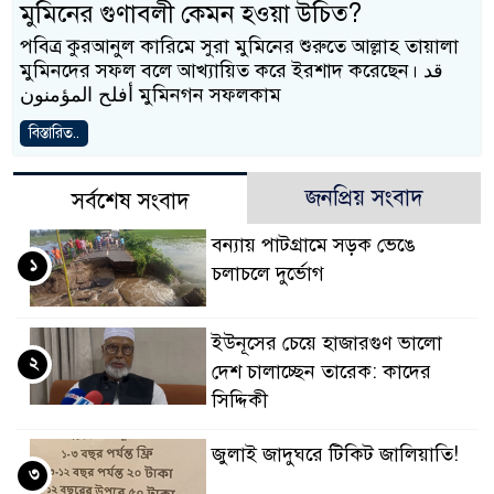
মুমিনের গুণাবলী কেমন হওয়া উচিত?
পবিত্র কুরআনুল কারিমে সুরা মুমিনের শুরুতে আল্লাহ তায়ালা
মুমিনদের সফল বলে আখ্যায়িত করে ইরশাদ করেছেন। قد
أفلح المؤمنون মুমিনগন সফলকাম
বিস্তারিত..
জনপ্রিয় সংবাদ
সর্বশেষ সংবাদ
বন্যায় পাটগ্রামে সড়ক ভেঙে
১
চলাচলে দুর্ভোগ
ইউনূসের চেয়ে হাজারগুণ ভালো
২
দেশ চালাচ্ছেন তারেক: কাদের
সিদ্দিকী
জুলাই জাদুঘরে টিকিট জালিয়াতি!
৩