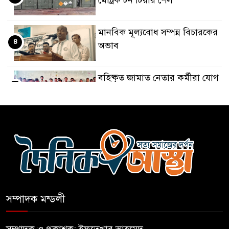
মেট্রিক টন টিয়ার শেল
মানবিক মূল্যবোধ সম্পন্ন বিচারকের
৪
অভাব
বহিষ্কৃত জামাত নেতার কর্মীরা যোগ
৫
দিলেন বিএনপিতে
গুলশানে আ.লীগের ৬ কর্মী আটক
৬
বোমা হামলার আশঙ্কায় সারাদেশে
৭
পুলিশের হাই অ্যালার্ট জারি
সম্পাদক মন্ডলী
রাষ্ট্রপতি হওয়ার প্রস্তাব পাননি ড.
৮
ইউনূস
সম্পাদক ও প্রকাশক: ইফতেখার আহমেদ