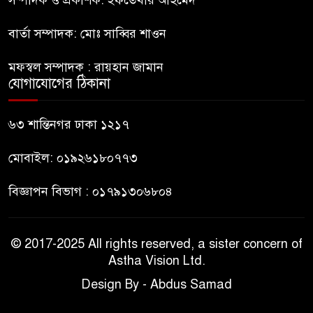
বার্তা সম্পাদক: মোঃ সাব্বির শাওন
নাটোরে পর্যটনমন্ত্রীকে হত্যার চেষ্টা;
৯
পিস্তলসহ যুবক আটক
মফস্বল সম্পাদক : রায়হান জামান
যোগাযোগের ঠিকানা
তুহিন হত্যার এক বছর: দ্রুত
১০
বিচারের দাবিতে মানববন্ধন
৬৩ শান্তিনগর ঢাকা ১২১৭
মোবাইল: ০১৯২৬১৮০৭৭৩
বিজ্ঞাপন বিভাগ : ০১৭৯১৩০৬৮০৪
© 2017-2025 All rights reserved, a sister concern of
Astha Vision Ltd.
Design By - Abdus Samad