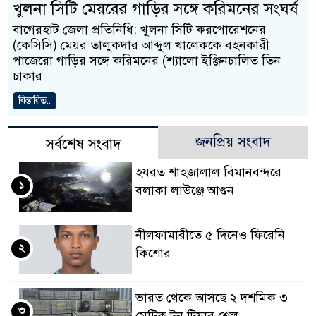
খুলনা সিটি মেয়রের গাড়ির সঙ্গে করিমনের সংঘর্ষ
বাগেরহাট জেলা প্রতিনিধি: খুলনা সিটি করপোরেশনের
(কেসিসি) মেয়র তালুকদার আব্দুল খালেককে বহনকারী
পাজেরো গাড়ির সঙ্গে করিমনের (শ্যালো ইঞ্জিনচালিত তিন
চাকার
বিস্তারিত..
জনপ্রিয় সংবাদ
সর্বশেষ সংবাদ
হযরত শাহজালাল বিমানবন্দরে
১
বলাকা লাউঞ্জে আগুন
নীলফামারীতে ৫ দিনেও ফিরেনি
২
কিশোর
ভারত থেকে আসছে ২ দশমিক ৩
৩