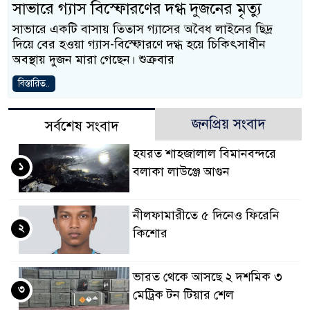
সাভারে গ্যাস বিস্ফোরণের দগ্ধ দুজনের মৃত্যু
সাভারে একটি বাসায় তিতাস গ্যাসের অবৈধ লাইনের ছিদ্র
দিয়ে বের হওয়া গ্যাস-বিস্ফোরণে দগ্ধ হয়ে চিকিৎসাধীন
অবস্থায় দুজন মারা গেছেন। শুক্রবার
বিস্তারিত..
জনপ্রিয় সংবাদ
সর্বশেষ সংবাদ
হযরত শাহজালাল বিমানবন্দরে
১
বলাকা লাউঞ্জে আগুন
নীলফামারীতে ৫ দিনেও ফিরেনি
২
কিশোর
ভারত থেকে আসছে ২ দশমিক ৩
৩
মেট্রিক টন টিয়ার শেল