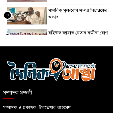
মানবিক মূল্যবোধ সম্পন্ন বিচারকের
৪
অভাব
বহিষ্কৃত জামাত নেতার কর্মীরা যোগ
৫
দিলেন বিএনপিতে
গুলশানে আ.লীগের ৬ কর্মী আটক
৬
বোমা হামলার আশঙ্কায় সারাদেশে
৭
পুলিশের হাই অ্যালার্ট জারি
সম্পাদক মন্ডলী
রাষ্ট্রপতি হওয়ার প্রস্তাব পাননি ড.
৮
ইউনূস
সম্পাদক ও প্রকাশক: ইফতেখার আহমেদ