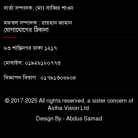
বার্তা সম্পাদক: মোঃ সাব্বির শাওন
নাটোরে পর্যটনমন্ত্রীকে হত্যার চেষ্টা;
৯
পিস্তলসহ যুবক আটক
মফস্বল সম্পাদক : রায়হান জামান
যোগাযোগের ঠিকানা
তুহিন হত্যার এক বছর: দ্রুত
১০
বিচারের দাবিতে মানববন্ধন
৬৩ শান্তিনগর ঢাকা ১২১৭
মোবাইল: ০১৯২৬১৮০৭৭৩
বিজ্ঞাপন বিভাগ : ০১৭৯১৩০৬৮০৪
© 2017-2025 All rights reserved, a sister concern of
Astha Vision Ltd.
Design By - Abdus Samad