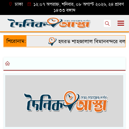
ঢাকা
১২:০৭ অপরাহ্ন, শনিবার, ০৮ অগাস্ট ২০২৬, ২৪ শ্রাবণ
১৪৩৩ বঙ্গাব্দ
শিরোনাম:
হযরত শাহজালাল বিমানবন্দরে বলাকা