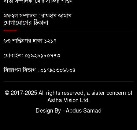
বার্তা সম্পাদক: মোঃ সাব্বির শাওন
মানবিক মূল্যবোধ সম্পন্ন বিচারকের
৯
অভাব
মফস্বল সম্পাদক : রায়হান জামান
যোগাযোগের ঠিকানা
বহিষ্কৃত জামাত নেতার কর্মীরা যোগ
১০
দিলেন বিএনপিতে
৬৩ শান্তিনগর ঢাকা ১২১৭
মোবাইল: ০১৯২৬১৮০৭৭৩
বিজ্ঞাপন বিভাগ : ০১৭৯১৩০৬৮০৪
© 2017-2025 All rights reserved, a sister concern of
Astha Vision Ltd.
Design By - Abdus Samad