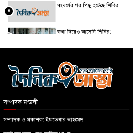
সংঘর্ষের পর পিছু হটেছে শিবির
৪
কথা দিয়েও আসেনি শিবির;
৫
অবস্থানে আছে ছাত্রদল
হযরত শাহজালাল বিমানবন্দরে
৬
বলাকা লাউঞ্জে আগুন
নীলফামারীতে ৫ দিনেও ফিরেনি
৭
কিশোর
সম্পাদক মন্ডলী
ভারত থেকে আসছে ২ দশমিক ৩
৮
মেট্রিক টন টিয়ার শেল
সম্পাদক ও প্রকাশক: ইফতেখার আহমেদ