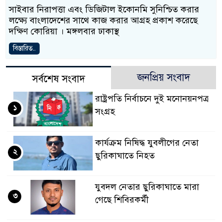
সাইবার নিরাপত্তা এবং ডিজিটাল ইকোনমি সুনিশ্চিত করার
লক্ষ্যে বাংলাদেশের সাথে কাজ করার আগ্রহ প্রকাশ করেছে
দক্ষিণ কোরিয়া । মঙ্গলবার ঢাকাস্থ
বিস্তারিত..
জনপ্রিয় সংবাদ
সর্বশেষ সংবাদ
রাষ্ট্রপতি নির্বাচনে দুই মনোনয়নপত্র
১
সংগ্রহ
কার্যক্রম নিষিদ্ধ যুবলীগের নেতা
২
ছুরিকাঘাতে নিহত
যুবদল নেতার ছুরিকাঘাতে মারা
৩
গেছে শিবিরকর্মী