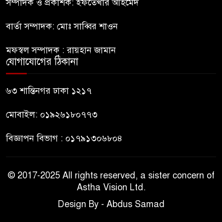
সম্পাদক ও প্রকাশক: ইফতেখার আহমেদ
৮
বার্তা সম্পাদক: মোঃ সাব্বির শাওন
কারো সাক্ষাৎ না পেয়ে সচিবালয়
৯
মফস্বল সম্পাদক : রায়হান জামান
ছাড়লেন ১১ দলের নেতারা
যোগাযোগের ঠিকানা
এআই বক্তব্য দিয়েছে শেখ হাসিনা
৬৩ শান্তিনগর ঢাকা ১২১৭
১০
মোবাইল: ০১৯২৬১৮০৭৭৩
বিজ্ঞাপন বিভাগ : ০১৭৯১৩০৬৮০৪
© 2017-2025 All rights reserved, a sister concern of
Astha Vision Ltd.
Design By - Abdus Samad