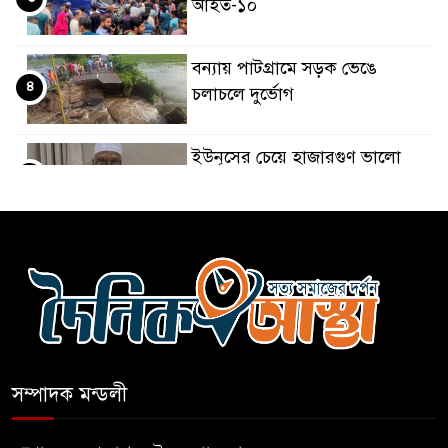
আহত-১০
বন্যায় পাটগ্রামে সড়ক ভেঙে
৪
চলাচলে দুর্ভোগ
ইউনূসের চেয়ে হাজারগুণ ভালো
৫
দেশ চালাচ্ছেন তারেক: কাদের
সিদ্দিকী
জুলাই জাদুঘরে টিকিট জালিয়াতি!
৬
রাষ্ট্রপতি নির্বাচনের তপশিল ঘোষণা
৭
ভোট-২০ আগস্ট
সম্পাদক মন্ডলী
বেলাবোতে আ. লীগের নেতা আটক