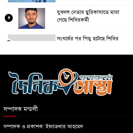
যুবদল নেতার ছুরিকাঘাতে মারা
৪
গেছে শিবিরকর্মী
সংঘর্ষের পর পিছু হটেছে শিবির
৫
কথা দিয়েও আসেনি শিবির;
৬
অবস্থানে আছে ছাত্রদল
হযরত শাহজালাল বিমানবন্দরে
৭
বলাকা লাউঞ্জে আগুন
সম্পাদক মন্ডলী
নীলফামারীতে ৫ দিনেও ফিরেনি
৮
কিশোর
সম্পাদক ও প্রকাশক: ইফতেখার আহমেদ