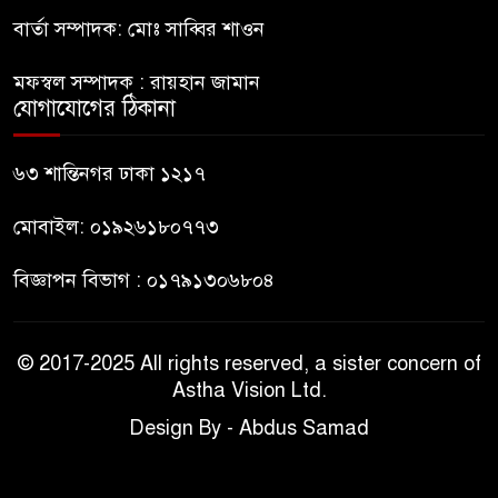
বার্তা সম্পাদক: মোঃ সাব্বির শাওন
ভারত থেকে আসছে ২ দশমিক ৩
৯
মেট্রিক টন টিয়ার শেল
মফস্বল সম্পাদক : রায়হান জামান
যোগাযোগের ঠিকানা
মানবিক মূল্যবোধ সম্পন্ন বিচারকের
১০
অভাব
৬৩ শান্তিনগর ঢাকা ১২১৭
মোবাইল: ০১৯২৬১৮০৭৭৩
বিজ্ঞাপন বিভাগ : ০১৭৯১৩০৬৮০৪
© 2017-2025 All rights reserved, a sister concern of
Astha Vision Ltd.
Design By - Abdus Samad