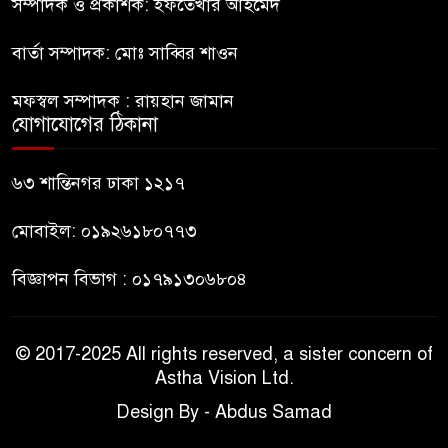
কিশোর
সম্পাদক ও প্রকাশক: ইফতেখার আহমেদ
বার্তা সম্পাদক: মোঃ সাব্বির শাওন
ভারত থেকে আসছে ২ দশমিক ৩
৯
মেট্রিক টন টিয়ার শেল
মফস্বল সম্পাদক : রায়হান জামান
যোগাযোগের ঠিকানা
মানবিক মূল্যবোধ সম্পন্ন বিচারকের
১০
অভাব
৬৩ শান্তিনগর ঢাকা ১২১৭
মোবাইল: ০১৯২৬১৮০৭৭৩
বিজ্ঞাপন বিভাগ : ০১৭৯১৩০৬৮০৪
© 2017-2025 All rights reserved, a sister concern of
Astha Vision Ltd.
Design By - Abdus Samad