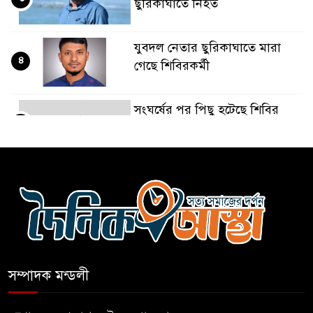
ছুরিকাঘাতে নিহত
যুবদল নেতার ছুরিকাঘাতে মারা
৪
গেছে শিবিরকর্মী
সংঘর্ষের পর পিছু হটেছে শিবির
৫
কথা দিয়েও আসেনি শিবির;
৬
অবস্থানে আছে ছাত্রদল
হযরত শাহজালাল বিমানবন্দরে
৭
বলাকা লাউঞ্জে আগুন
সম্পাদক মন্ডলী
নীলফামারীতে ৫ দিনেও ফিরেনি
৮