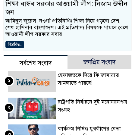
শিক্ষা বান্ধব সরকার আওয়ামী লীগ: নিজাম উদ্দীন
জন
আমিনুল জুয়েল, নওগাঁ প্রতিনিধিঃ শিক্ষা নিয়ে গড়বো দেশ,
শেখ হাসিনার বাংলাদেশ। এই প্রতিপাদ্য বিষয়কে সামনে রেখে
আওয়ামী লীগ সরকার সবার
বিস্তারিত..
জনপ্রিয় সংবাদ
সর্বশেষ সংবাদ
হেফাজতকে দিয়ে কি জামায়াত
১
সামলাতে পারবে!
রাষ্ট্রপতি নির্বাচনে দুই মনোনয়নপত্র
২
সংগ্রহ
কার্যক্রম নিষিদ্ধ যুবলীগের নেতা
৩