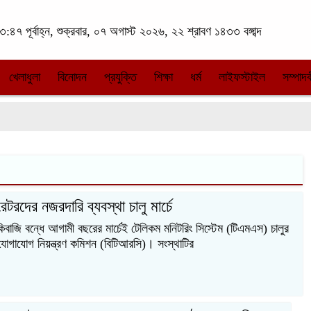
:৪৭ পূর্বাহ্ন, শুক্রবার, ০৭ অগাস্ট ২০২৬, ২২ শ্রাবণ ১৪৩৩ বঙ্গাব্দ
খেলাধুলা
বিনোদন
প্রযুক্তি
শিক্ষা
ধর্ম
লাইফস্টাইল
সম্পাদক
েটরদের নজরদারি ব্যবস্থা চালু মার্চে
বাজি বন্ধে আগামী বছরের মার্চেই টেলিকম মনিটরিং সিস্টেম (টিএমএস) চালুর
োগাযোগ নিয়ন্ত্রণ কমিশন (বিটিআরসি)। সংস্থাটির