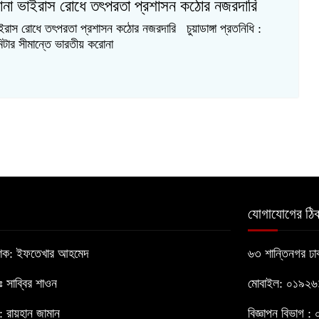
ে করোনা ভাইরাস রোধে তৎপরতা প্রশাসন কঠোর নজরদারি
 ভাইরাস রোধে তৎপরতা প্রশাসন কঠোর নজরদারি চুয়াডাঙ্গা প্রতনিধি :
মিটার সীমান্তে ভারতীয় করোনা
যোগাযোগের ঠিক
াশক: ইফতেখার আহমেদ
৬৩ শান্তিনগর ঢ
োঃ সাব্বির শাওন
মোবাইল: ০১৯২
 রায়হান জামান
বিজ্ঞাপন বিভাগ