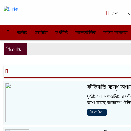
ঢাকা
০৩
জাতীয়
রাজনীতি
অর্থনীতি
আন্তর্জাতিক
আইন-আদালত
শিরোনাম:
ফাঁকিবাজি বন্ধে অপার
মুঠোফোন অপারেটরদের ফাঁকি
আশা করছে বাংলাদেশ টেলিয
বিস্তারিত..