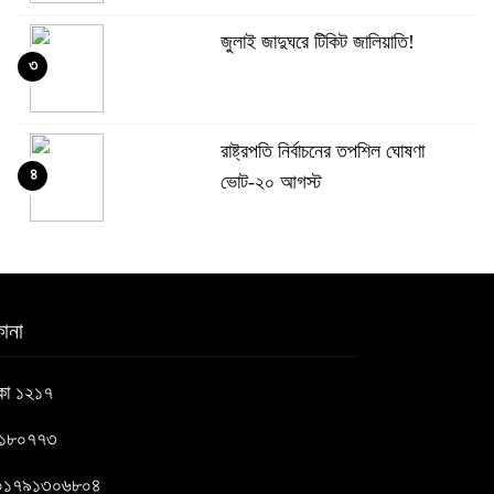
জুলাই জাদুঘরে টিকিট জালিয়াতি!
৩
রাষ্ট্রপতি নির্বাচনের তপশিল ঘোষণা
৪
ভোট-২০ আগস্ট
বেলাবোতে আ. লীগের নেতা আটক
৫
ানা
কারো সাক্ষাৎ না পেয়ে সচিবালয় ছাড়লেন
াকা ১২১৭
৬
১১ দলের নেতারা
৬১৮০৭৭৩
এআই বক্তব্য দিয়েছে শেখ হাসিনা
 : ০১৭৯১৩০৬৮০৪