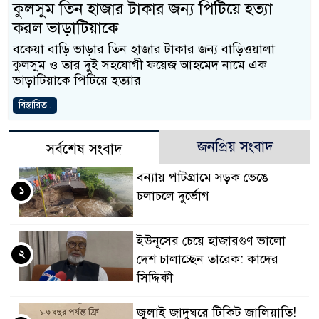
কুলসুম তিন হাজার টাকার জন্য পিটিয়ে হত্যা
করল ভাড়াটিয়াকে
বকেয়া বাড়ি ভাড়ার তিন হাজার টাকার জন্য বাড়িওয়ালা
কুলসুম ও তার দুই সহযোগী ফয়েজ আহমেদ নামে এক
ভাড়াটিয়াকে পিটিয়ে হত্যার
বিস্তারিত..
জনপ্রিয় সংবাদ
সর্বশেষ সংবাদ
বন্যায় পাটগ্রামে সড়ক ভেঙে
১
চলাচলে দুর্ভোগ
ইউনূসের চেয়ে হাজারগুণ ভালো
২
দেশ চালাচ্ছেন তারেক: কাদের
সিদ্দিকী
জুলাই জাদুঘরে টিকিট জালিয়াতি!