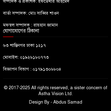
সম্পাদক ও প্রকাশক: ইফতেখার আহমেদ
৮
ঐক্যের পদযাত্রা আটকে দিলো
পুলিশ
বার্তা সম্পাদক: মোঃ সাব্বির শাওন
হাসিনাকে সংবাদমাধ্যমে কথা বলার
মফস্বল সম্পাদক : রায়হান জামান
৯
সুযোগ দেওয়ায় ঢাকার ক্ষোভ
যোগাযোগের ঠিকানা
জুলাই গণঅভ্যুত্থান দিবসের
৬৩ শান্তিনগর ঢাকা ১২১৭
১০
অনুষ্ঠানস্থল থেকে বের করে
সাংবাদিক পেটালো বিএনপি-
মোবাইল: ০১৯২৬১৮০৭৭৩
ছাত্রদল
বিজ্ঞাপন বিভাগ : ০১৭৯১৩০৬৮০৪
© 2017-2025 All rights reserved, a sister concern of
Astha Vision Ltd.
Design By - Abdus Samad