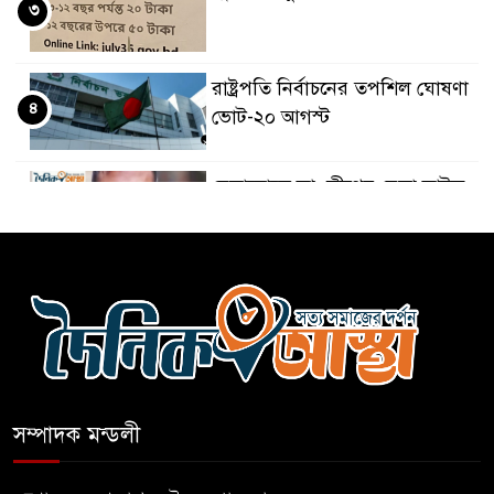
৩
রাষ্ট্রপতি নির্বাচনের তপশিল ঘোষণা
৪
ভোট-২০ আগস্ট
বেলাবোতে আ. লীগের নেতা আটক
৫
কারো সাক্ষাৎ না পেয়ে সচিবালয়
৬
ছাড়লেন ১১ দলের নেতারা
এআই বক্তব্য দিয়েছে শেখ হাসিনা
৭
সম্পাদক মন্ডলী
সচিবালয় অভিমুখে ১১ দলীয়