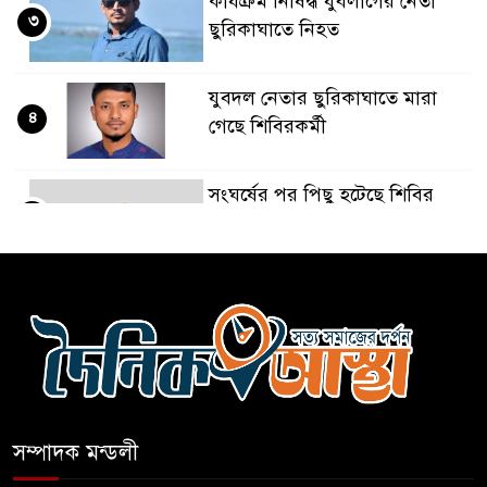
কার্যক্রম নিষিদ্ধ যুবলীগের নেতা
৩
ছুরিকাঘাতে নিহত
যুবদল নেতার ছুরিকাঘাতে মারা
৪
গেছে শিবিরকর্মী
সংঘর্ষের পর পিছু হটেছে শিবির
৫
কথা দিয়েও আসেনি শিবির;
৬
অবস্থানে আছে ছাত্রদল
হযরত শাহজালাল বিমানবন্দরে
৭
বলাকা লাউঞ্জে আগুন
সম্পাদক মন্ডলী
নীলফামারীতে ৫ দিনেও ফিরেনি