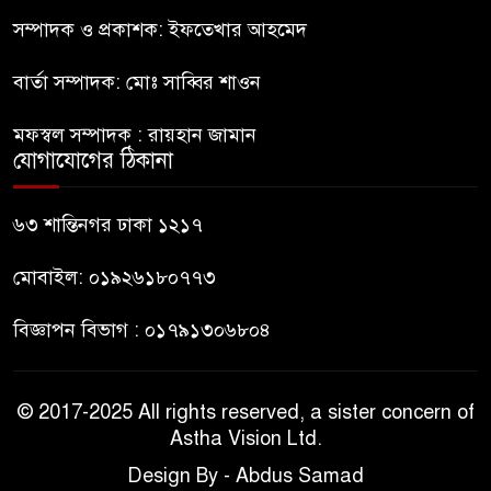
৮
কিশোর
সম্পাদক ও প্রকাশক: ইফতেখার আহমেদ
বার্তা সম্পাদক: মোঃ সাব্বির শাওন
ভারত থেকে আসছে ২ দশমিক ৩
৯
মেট্রিক টন টিয়ার শেল
মফস্বল সম্পাদক : রায়হান জামান
যোগাযোগের ঠিকানা
মানবিক মূল্যবোধ সম্পন্ন বিচারকের
১০
অভাব
৬৩ শান্তিনগর ঢাকা ১২১৭
মোবাইল: ০১৯২৬১৮০৭৭৩
বিজ্ঞাপন বিভাগ : ০১৭৯১৩০৬৮০৪
© 2017-2025 All rights reserved, a sister concern of
Astha Vision Ltd.
Design By - Abdus Samad