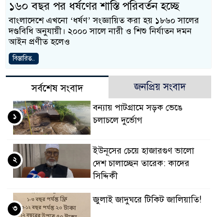
১৬০ বছর পর ধর্ষণের শাস্তি পরিবর্তন হচ্ছে
বাংলাদেশে এখনো ‘ধর্ষণ’ সংজ্ঞায়িত করা হয় ১৮৬০ সালের
দণ্ডবিধি অনুযায়ী। ২০০০ সালে নারী ও শিশু নির্যাতন দমন
আইন প্রণীত হলেও
বিস্তারিত..
জনপ্রিয় সংবাদ
সর্বশেষ সংবাদ
বন্যায় পাটগ্রামে সড়ক ভেঙে
১
চলাচলে দুর্ভোগ
ইউনূসের চেয়ে হাজারগুণ ভালো
২
দেশ চালাচ্ছেন তারেক: কাদের
সিদ্দিকী
জুলাই জাদুঘরে টিকিট জালিয়াতি!
৩