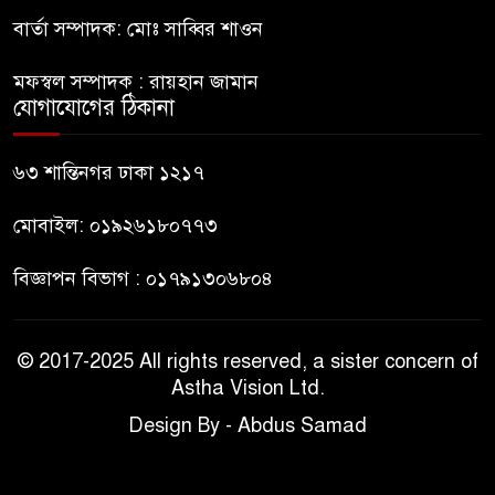
পুলিশ
বার্তা সম্পাদক: মোঃ সাব্বির শাওন
হাসিনাকে সংবাদমাধ্যমে কথা বলার
মফস্বল সম্পাদক : রায়হান জামান
৯
সুযোগ দেওয়ায় ঢাকার ক্ষোভ
যোগাযোগের ঠিকানা
জুলাই গণঅভ্যুত্থান দিবসের
৬৩ শান্তিনগর ঢাকা ১২১৭
১০
অনুষ্ঠানস্থল থেকে বের করে
সাংবাদিক পেটালো বিএনপি-
মোবাইল: ০১৯২৬১৮০৭৭৩
ছাত্রদল
বিজ্ঞাপন বিভাগ : ০১৭৯১৩০৬৮০৪
© 2017-2025 All rights reserved, a sister concern of
Astha Vision Ltd.
Design By - Abdus Samad