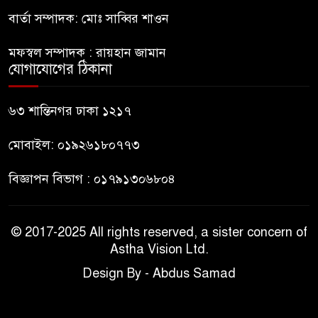
পুলিশ
বার্তা সম্পাদক: মোঃ সাব্বির শাওন
হাসিনাকে সংবাদমাধ্যমে কথা বলার
মফস্বল সম্পাদক : রায়হান জামান
৯
সুযোগ দেওয়ায় ঢাকার ক্ষোভ
যোগাযোগের ঠিকানা
জুলাই গণঅভ্যুত্থান দিবসের
৬৩ শান্তিনগর ঢাকা ১২১৭
১০
অনুষ্ঠানস্থল থেকে বের করে
সাংবাদিক পেটালো বিএনপি-
মোবাইল: ০১৯২৬১৮০৭৭৩
ছাত্রদল
বিজ্ঞাপন বিভাগ : ০১৭৯১৩০৬৮০৪
© 2017-2025 All rights reserved, a sister concern of
Astha Vision Ltd.
Design By - Abdus Samad