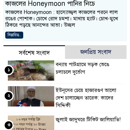
কাজলের Honeymoon পানির নিচে
কাজলের Honeymoon : হাস্যোজ্জ্বল কাজলের পরনে লাল
রঙের পোশাক। চোখে রোদ চমশা। মাথায় হ্যাট। চোখ-মুখে
ঠিকরে পড়ছে আনন্দের আভা। উচ্ছল
বিস্তারিত..
জনপ্রিয় সংবাদ
সর্বশেষ সংবাদ
বন্যায় পাটগ্রামে সড়ক ভেঙে
১
চলাচলে দুর্ভোগ
ইউনূসের চেয়ে হাজারগুণ ভালো
২
দেশ চালাচ্ছেন তারেক: কাদের
সিদ্দিকী
জুলাই জাদুঘরে টিকিট জালিয়াতি!
৩