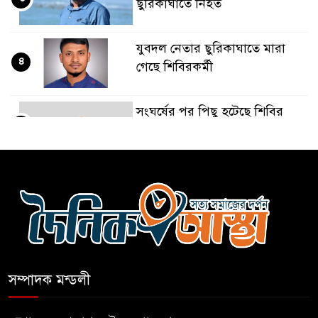
ছুরিকাঘাতে নিহত
যুবদল নেতার ছুরিকাঘাতে মারা
৪
গেছে শিবিরকর্মী
সংঘর্ষের পর পিছু হটেছে শিবির
৫
কথা দিয়েও আসেনি শিবির;
৬
অবস্থানে আছে ছাত্রদল
হযরত শাহজালাল বিমানবন্দরে
৭
বলাকা লাউঞ্জে আগুন
সম্পাদক মন্ডলী
নীলফামারীতে ৫ দিনেও ফিরেনি
৮