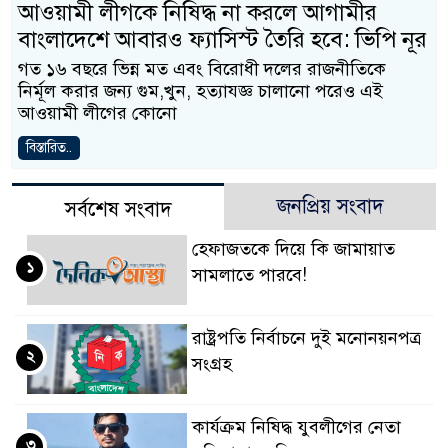
আওয়ামী লীগকে নিষিদ্ধ না করলে আগামীর
বাংলাদেশে আবারও ফ্যাসিস্ট তৈরি হবে: ভিপি নূর
গত ১৬ বছরে ভিন্ন মত এবং বিরোধী দলের রাজনীতিকে
নির্মূল করার জন্য গুম,খুন, হত্যাযজ্ঞ চালানো পরেও এই
আওয়ামী লীগের কোনো
বিস্তারিত..
জনপ্রিয় সংবাদ
সর্বশেষ সংবাদ
হেফাজতকে দিয়ে কি জামায়াত
১
সামলাতে পারবে!
রাষ্ট্রপতি নির্বাচনে দুই মনোনয়নপত্র
২
সংগ্রহ
কার্যক্রম নিষিদ্ধ যুবলীগের নেতা
৩