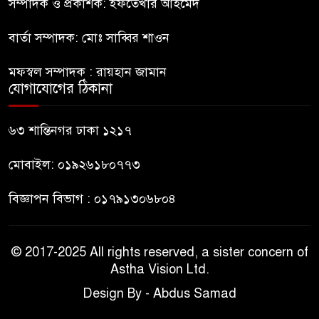
কিশোর
সম্পাদক ও প্রকাশক: ইফতেখার আহমেদ
বার্তা সম্পাদক: মোঃ সাব্বির শাওন
ভারত থেকে আসছে ২ দশমিক ৩
৯
মেট্রিক টন টিয়ার শেল
মফস্বল সম্পাদক : রায়হান জামান
যোগাযোগের ঠিকানা
মানবিক মূল্যবোধ সম্পন্ন বিচারকের
১০
অভাব
৬৩ শান্তিনগর ঢাকা ১২১৭
মোবাইল: ০১৯২৬১৮০৭৭৩
বিজ্ঞাপন বিভাগ : ০১৭৯১৩০৬৮০৪
© 2017-2025 All rights reserved, a sister concern of
Astha Vision Ltd.
Design By - Abdus Samad