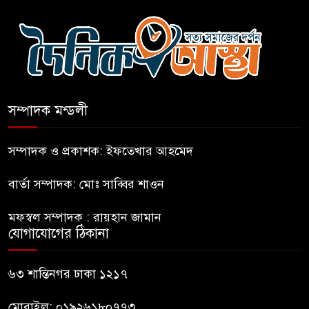
বগুড়ায় বাসচাপায় নিহত-৭,
আহত-১০
বন্যায় পাটগ্রামে সড়ক ভেঙে
চলাচলে দুর্ভোগ
সম্পাদক মন্ডলী
ইউনূসের চেয়ে হাজারগুণ ভালো দেশ
চালাচ্ছেন তারেক: কাদের সিদ্দিকী
সম্পাদক ও প্রকাশক: ইফতেখার আহমেদ
বার্তা সম্পাদক: মোঃ সাব্বির শাওন
জুলাই জাদুঘরে টিকিট জালিয়াতি!
মফস্বল সম্পাদক : রায়হান জামান
যোগাযোগের ঠিকানা
রাষ্ট্রপতি নির্বাচনের তপশিল ঘোষণা
ভোট-২০ আগস্ট
৬৩ শান্তিনগর ঢাকা ১২১৭
মোবাইল: ০১৯২৬১৮০৭৭৩