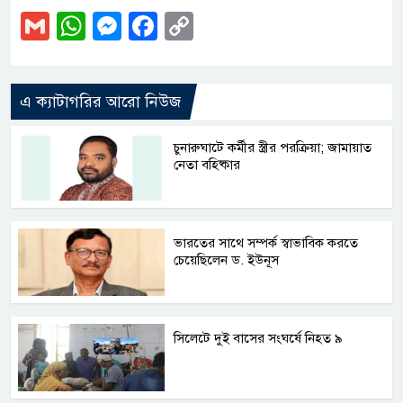
Gmail
WhatsApp
Messenger
Facebook
Copy
Link
এ ক্যাটাগরির আরো নিউজ
চুনারুঘাটে কর্মীর স্ত্রীর পরক্রিয়া; জামায়াত
নেতা বহিষ্কার
ভারতের সাথে সম্পর্ক স্বাভাবিক করতে
চেয়েছিলেন ড. ইউনূস
সিলেটে দুই বাসের সংঘর্ষে নিহত ৯