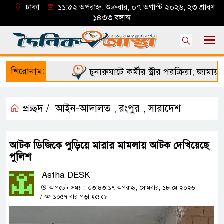
ঢাকা
১১:৫২ অপরাহ্ন, শুক্রবার, ০৭ অগাস্ট ২০২৬, ২৩ শ্রাবণ
১৪৩৩ বঙ্গাব্দ
শিরোনাম:
চুনারুঘাটে কর্মীর স্ত্রীর পরক্রিয়া; জামায়াত 
প্রচ্ছদ /
আইন-আদালত
রংপুর
সারাদেশ
,
,
আটক ডিজিকে পুড়িয়ে মারার মামলায় আটক দেখিয়েছে
পুলিশ
Astha DESK
আপডেট সময় : ০৩:৪৩:১৭ অপরাহ্ন, সোমবার, ১৮ মে ২০২৬
/
১০৫৭ বার পড়া হয়েছে