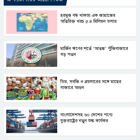
হরমুজ বন্ধ থাকায় এক জাহাজের
অতিরিক্ত খরচ ৫.৪ মিলিয়ন ডলার
মার্জিন ঋণের শর্তে ‘আতঙ্ক’ পুঁজিবাজারে
বড় পতন
ডিম, সবজি ও ব্রয়লারের সঙ্গে মাছের
বাজারে আগুন
বাংলাদেশসহ ৬০ দেশের পণ্যে
যুক্তরাষ্ট্রের নতুন শুল্ক কার্যকর