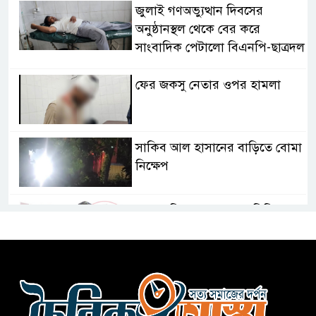
জুলাই গণঅভ্যুত্থান দিবসের
অনুষ্ঠানস্থল থেকে বের করে
সাংবাদিক পেটালো বিএনপি-ছাত্রদল
ফের জকসু নেতার ওপর হামলা
সাকিব আল হাসানের বাড়িতে বোমা
নিক্ষেপ
শেখ হাসিনার প্রশ্নে ঢাকা-দিল্লি
সম্পর্কে নতুন মেরুকরণ?
বিএনপির সক্রিয় অংশগ্রহণই জুলাই
গণঅভ্যুত্থানকে ত্বরান্বিত করেছিল