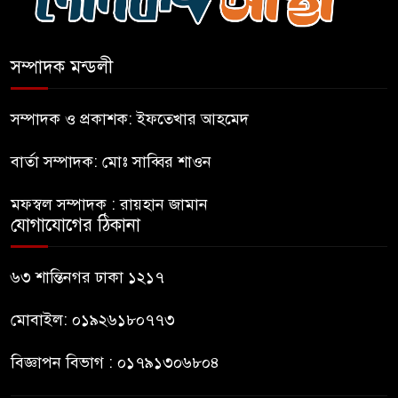
প্রধানমন্ত্রীর সম্ভাব্য সফর ঘিরে
ফটিকছড়িতে প্রস্তুতি জোরদার
সম্পাদক মন্ডলী
মহিলার কাছে ১০ লাখ টাকা দাবি,
সম্পাদক ও প্রকাশক: ইফতেখার আহমেদ
পিস্তল ইয়াবাসহ আটক-১
বার্তা সম্পাদক: মোঃ সাব্বির শাওন
জবিতে সংবাদ সংগ্রহে করতে গেলে
মফস্বল সম্পাদক : রায়হান জামান
৬ সাংবাদিক আহত
যোগাযোগের ঠিকানা
ডিবি হেফাজতে ছাত্রলীগ কর্মীর
৬৩ শান্তিনগর ঢাকা ১২১৭
মৃত্যু: ওসিসহ ১১ জনের নামে
বিভাগীয় মামলার সুপারিশ
মোবাইল: ০১৯২৬১৮০৭৭৩
বিজ্ঞাপন বিভাগ : ০১৭৯১৩০৬৮০৪