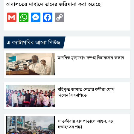
আদালতের মাধ্যমে তাদের জরিমানা করা হয়েছে।
Gmail
WhatsApp
Messenger
Facebook
Copy
Link
এ ক্যাটাগরির আরো নিউজ
মানবিক মূল্যবোধ সম্পন্ন বিচারকের অভাব
বহিষ্কৃত জামাত নেতার কর্মীরা যোগ
দিলেন বিএনপিতে
সাতক্ষীরায় হাসপাতালে আগুন, বহু
হতাহতের শঙ্কা