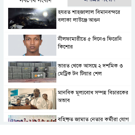
সর্বশেষ সংবাদ
হযরত শাহজালাল বিমানবন্দরে
বলাকা লাউঞ্জে আগুন
নীলফামারীতে ৫ দিনেও ফিরেনি
কিশোর
ভারত থেকে আসছে ২ দশমিক ৩
মেট্রিক টন টিয়ার শেল
মানবিক মূল্যবোধ সম্পন্ন বিচারকের
অভাব
বহিষ্কৃত জামাত নেতার কর্মীরা যোগ
দিলেন বিএনপিতে