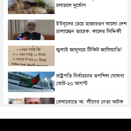
চলাচলে দুর্ভোগ
ইউনূসের চেয়ে হাজারগুণ ভালো দেশ
চালাচ্ছেন তারেক: কাদের সিদ্দিকী
জুলাই জাদুঘরে টিকিট জালিয়াতি!
রাষ্ট্রপতি নির্বাচনের তপশিল ঘোষণা
ভোট-২০ আগস্ট
বেলাবোতে আ. লীগের নেতা আটক
কারো সাক্ষাৎ না পেয়ে সচিবালয়