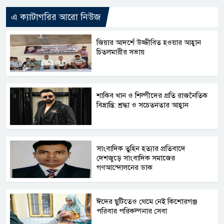
এ ক্যাটাগরির আরো নিউজ
জিয়ার আদর্শে উজ্জীবিত হওয়ার আহ্বান
চিতলমারীর সভায়
শাকিব খান ও শিল্পীদের প্রতি রাজনৈতিক
বিভ্রান্তি: শ্রদ্ধা ও সচেতনতার আহ্বান
সাংবাদিক তুহিন হত্যার প্রতিবাদে
দেশজুড়ে সাংবাদিক সমাজের
গণআন্দোলনের ডাক
ঈদের ছুটিতেও থেমে নেই কিশোরগঞ্জ
পরিবার পরিকল্পনার সেবা