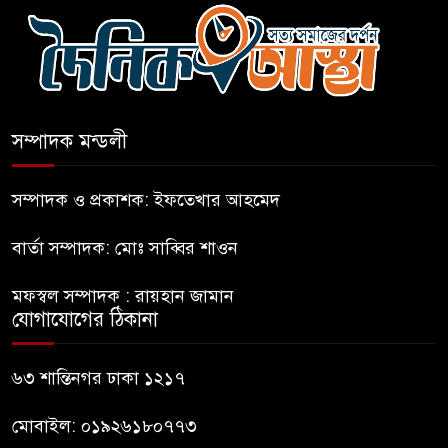
ছাড়লেন ১১ দলের নেতারা
এআই বক্তব্য দিয়েছে শেখ হাসিনা
সম্পাদক মন্ডলী
সচিবালয় অভিমুখে ১১ দলীয়
ঐক্যের পদযাত্রা আটকে দিলো
সম্পাদক ও প্রকাশক: ইফতেখার আহমেদ
পুলিশ
বার্তা সম্পাদক: মোঃ সাব্বির শাওন
হাসিনাকে সংবাদমাধ্যমে কথা বলার
মফস্বল সম্পাদক : রায়হান জামান
সুযোগ দেওয়ায় ঢাকার ক্ষোভ
যোগাযোগের ঠিকানা
জুলাই গণঅভ্যুত্থান দিবসের
৬৩ শান্তিনগর ঢাকা ১২১৭
অনুষ্ঠানস্থল থেকে বের করে
সাংবাদিক পেটালো বিএনপি-ছাত্রদল
মোবাইল: ০১৯২৬১৮০৭৭৩