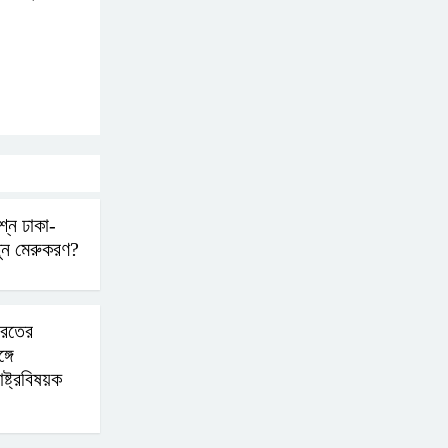
ভারতের সাথে সম্পর্ক
স্বাভাবিক করতে চেয়েছিলেন
ড. ইউনূস
সিলেটে দুই বাসের সংঘর্ষে
নিহত ৯
বগুড়ায় এনসিপির কর্মসূচি হতে
্নে ঢাকা-
দেওয়া হবে না: যুবদল
নতুন মেরুকরণ?
সাকিবের পর নওফেলের
ারতের
বাড়িতে আগুন
গে
াষ্ট্রবিষয়ক
বগুড়ায় বাসচাপায় নিহত-৭,
আহত-১০