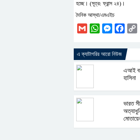
হচ্ছে। (সূত্র: ফ্রান্স ২৪)।
দৈনিক আস্থা/এমএইচ
Gmail
WhatsAp
Messe
Fac
এ ক্যাটাগরির আরো নিউজ
এআই বক
হাসিনা
ভারত সী
অত্যাধুন
মোতায়ে