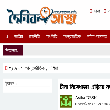
ঢাকা
০২
জাতীয়
রাজনীতি
অর্থনীতি
আন্তর্জাতিক
আইন-আদালত
শিরোনাম:
প্রচ্ছদ /
আন্তর্জাতিক
এশিয়া
,
ট্যাগস :
চীনা নিষেধাজ্ঞা এড়িয়ে ন
Astha DESK
আপডেট সময় : ০১:২৭:৪৪ অপর