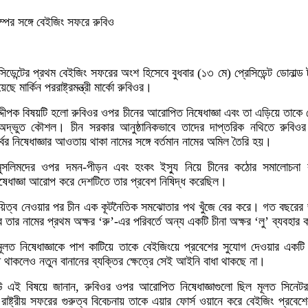
াম্পের সঙ্গে বেইজিং সফরে রুবিও
িডেন্টের প্রথম বেইজিং সফরের অংশ হিসেবে বুধবার (১৩ মে) প্রেসিডেন্ট ডোনাল্ড ট্র
 মার্কিন পররাষ্ট্রমন্ত্রী মার্কো রুবিওর।
ীপক বিষয়টি হলো রুবিওর ওপর চীনের আরোপিত নিষেধাজ্ঞা এবং তা এড়িয়ে তাকে 
দ্ভুত কৌশল। চীন সরকার আনুষ্ঠানিকভাবে তাদের দাপ্তরিক নথিতে রুবিওর 
র্বের নিষেধাজ্ঞার আওতায় থাকা নামের সঙ্গে বর্তমান নামের অমিল তৈরি হয়।
 মুসলিমদের ওপর দমন-পীড়ন এবং হংকং ইস্যু নিয়ে চীনের কঠোর সমালোচনা
নিষেধাজ্ঞা আরোপ করে দেশটিতে তার প্রবেশ নিষিদ্ধ করেছিল।
েবে দায়িত্ব নেওয়ার পর চীন এক কূটনৈতিক সমঝোতার পথ খুঁজে বের করে। গত বছরের জ
র তার নামের প্রথম অক্ষর ‘রু’-এর পরিবর্তে অন্য একটি চীনা অক্ষর ‘লু’ ব্যবহার
ূলত নিষেধাজ্ঞাকে পাশ কাটিয়ে তাকে বেইজিংয়ে প্রবেশের সুযোগ দেওয়ার একট
ধ থাকলেও নতুন বানানের ব্যক্তির ক্ষেত্রে সেই আইনি বাধা থাকছে না।
ংইউ এই বিষয়ে জানান, রুবিওর ওপর আরোপিত নিষেধাজ্ঞাগুলো ছিল মূলত সিনেটর
ন রাষ্ট্রীয় সফরের গুরুত্ব বিবেচনায় তাকে এয়ার ফোর্স ওয়ানে করে বেইজিং প্রবে