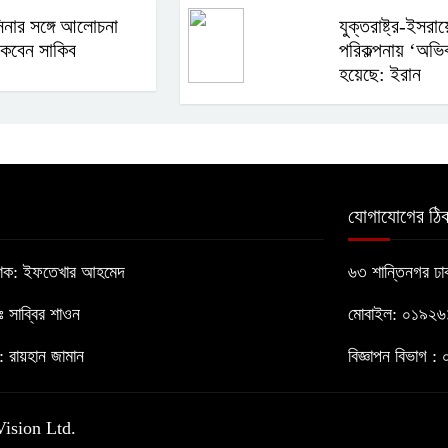
িনার সঙ্গে আলোচনা
যুক্তরাষ্ট্র-ইসরায
কবেন সাকিব
পরিকল্পনায় ‘অভি
হয়েছে: ইরান
যোগাযোগের ঠিক
াশক: ইফতেখার আহমেদ
৬৩ শান্তিনগর ঢ
োঃ সাব্বির শাওন
মোবাইল: ০১৯২
 রায়হান জামান
বিজ্ঞাপন বিভাগ
Vision Ltd.