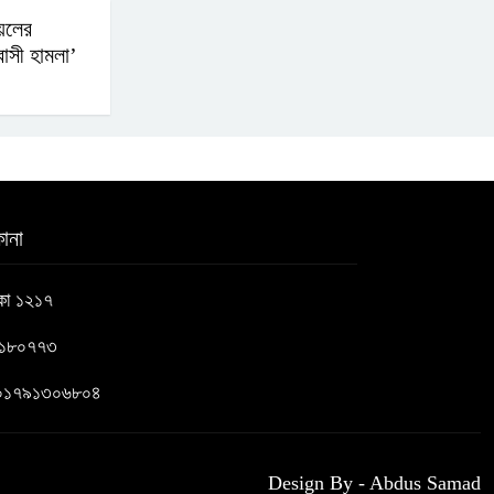
়েলের
বাসী হামলা’
ানা
াকা ১২১৭
৬১৮০৭৭৩
 : ০১৭৯১৩০৬৮০৪
Design By - Abdus Samad