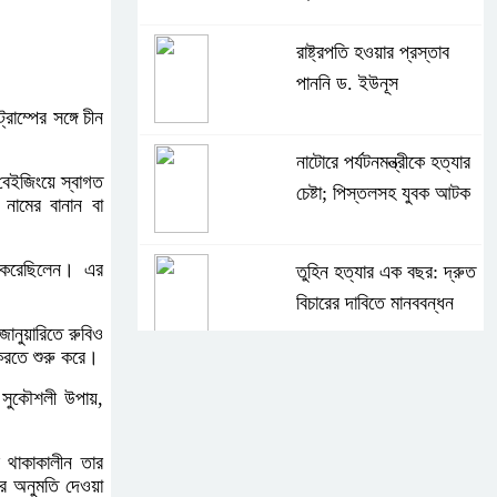
রাষ্ট্রপতি হওয়ার প্রস্তাব
পাননি ড. ইউনূস
াম্পের সঙ্গে চীন
নাটোরে পর্যটনমন্ত্রীকে হত্যার
বেইজিংয়ে স্বাগত
চেষ্টা; পিস্তলসহ যুবক আটক
নামের বানান বা
 করেছিলেন। এর
তুহিন হত্যার এক বছর: দ্রুত
বিচারের দাবিতে মানববন্ধন
ানুয়ারিতে রুবিও
 করতে শুরু করে।
চুনারুঘাটে কর্মীর স্ত্রীর
ি সুকৌশলী উপায়,
পরক্রিয়া; জামায়াত নেতা
বহিষ্কার
 থাকাকালীন তার
শের অনুমতি দেওয়া