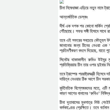
চীনা নিষেধাজ্ঞা এড়িয়ে নতুন নামে ট্র
আন্তর্জাতিক ডেস্কঃ
দীর্ঘ এক দশক পর কোনো মার্কিন প্রেস
পৌঁছােছে। সফর সঙ্গী হিসাবে সাথে রয়েছে
তবে এই সফরের সবচেয়ে কৌতূহল উদ্দ
জানানোর জন্য চীনের নেওয়া এক অ
প্রতিবর্ণীকরণ বদলে দিয়েছে, যাতে পূ
সিনেটর থাকাকালীন রুবিও উইঘুর
প্রতিক্রিয়ায় চীন তার ওপর দুইবার 
তবে ট্রাম্পের পররাষ্ট্রমন্ত্রী হিস
দায়িত্ব নেওয়ার ঠিক আগে চীন সরকা
কূটনৈতিক বিশ্লেষকদের মতে, এটি ম
কারণ আগের বানানের ‘রুবিও’ নিষিদ্
চীনা দূতাবাসের মুখপাত্র লিউ পে
কর্মকাণ্ডের প্রেক্ষিতে। তবে বর্তমা