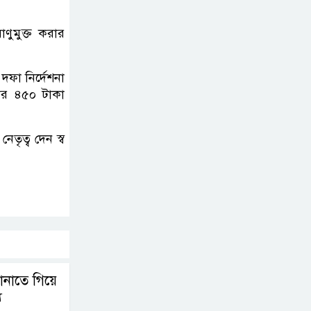
দলীয় ঐক্যের পদযাত্রা
আটকে দিলো পুলিশ
াণুমুক্ত করার
হাসিনাকে সংবাদমাধ্যমে
ফা নির্দেশনা
কথা বলার সুযোগ
জার ৪৫০ টাকা
দেওয়ায় ঢাকার ক্ষোভ
জুলাই গণঅভ্যুত্থান
তৃত্ব দেন স্ব
দিবসের অনুষ্ঠানস্থল
থেকে বের করে
সাংবাদিক পেটালো বিএনপি-ছাত্রদল
ফের জকসু নেতার ওপর
হামলা
নাতে গিয়ে
ু
সাকিব আল হাসানের