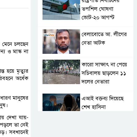
রাষ্ট্রপতি নির্বাচনের
তপশিল ঘোষণা
ভোট-২০ আগস্ট
বেলাবোতে আ. লীগের
নেতা আটক
না মেনে চলছেন
ন্য ও মাস্ক না
কারো সাক্ষাৎ না পেয়ে
ত হয়ে মৃত্যুর
সচিবালয় ছাড়লেন ১১
রিবহনে অর্ধেক
দলের নেতারা
াধারণ মানুষের
এআই বক্তব্য দিয়েছে
নুষ।
শেখ হাসিনা
োয় দেখা যায়-
 পড়লে তা নেই
সচিবালয় অভিমুখে ১১
 ভিড়। সবখানেই