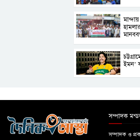
মান্দা
হামলার
মানববন্
চট্টগ্রা
ইমন’
সম্পাদক মন্ড
সম্পাদক ও প