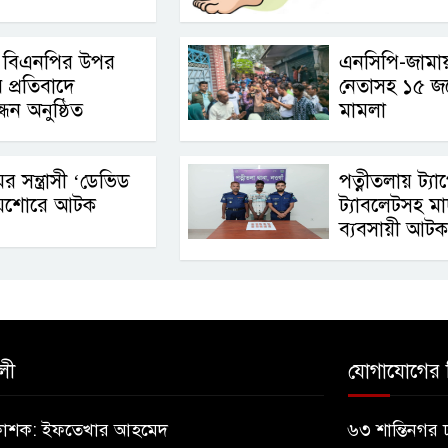
য় বিএনপির উপর
এনসিপি-জামা
 প্রতিবাদে
নেতাসহ ১৫ জ
ধন অনুষ্ঠিত
মামলা
মের সন্ত্রাসী ‘ডেভিড
পত্নীতলায় ট্যা
 যশোরে আটক
ট্যাবলেটসহ ম
ব্যবসায়ী আটক
লী
যোগাযোগের 
্রকাশক: ইফতেখার আহমেদ
৬৩ শান্তিনগর