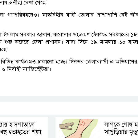
 মানায় অনীহা দেখা গেছে।
্ছে না গণপরিবহনেও। মাস্কবিহীন যাত্রী তোলার পাশাপাশি নেই জীব
রুল ইসলাম সরকার জানান, করোনার সংক্রমণ ঠেকাতে সরকারের ১৮ দ
যান শুরু করেছে জেলা প্রশাসন। সারা দিনে ১৯ মামলায় ১০ হা
েছে।
িন্ন কার্যক্রমও চালানো হচ্ছে। দিনভর জেলাব্যাপী এ অভিযানের নে
ও নির্বাহী ম্যাজিস্ট্রেটরা।
p
nger
cebook
Copy
Link
ীরায় হাসপাতালে
সাপকে পোষ মা
বহু হতাহতের শঙ্কা
সাপুড়িয়ার মৃত্য