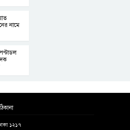
বাড়িতে বোমা নিক্ষেপ
য়াত
শেখ হাসিনার প্রশ্নে ঢাকা-
নের নামে
দিল্লি সম্পর্কে নতুন
মেরুকরণ?
পেন্টাডল
াদক
ঠিকানা
 ঢাকা ১২১৭