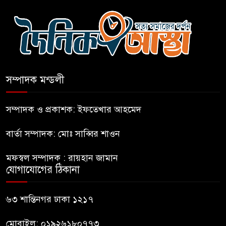
বিএনপির সক্রিয় অংশগ্রহণই জুলাই
গণঅভ্যুত্থানকে ত্বরান্বিত করেছিল
প্রধানমন্ত্রীর সম্ভাব্য সফর ঘিরে
ফটিকছড়িতে প্রস্তুতি জোরদার
সম্পাদক মন্ডলী
মহিলার কাছে ১০ লাখ টাকা দাবি,
সম্পাদক ও প্রকাশক: ইফতেখার আহমেদ
পিস্তল ইয়াবাসহ আটক-১
বার্তা সম্পাদক: মোঃ সাব্বির শাওন
জবিতে সংবাদ সংগ্রহে করতে গেলে
মফস্বল সম্পাদক : রায়হান জামান
৬ সাংবাদিক আহত
যোগাযোগের ঠিকানা
ডিবি হেফাজতে ছাত্রলীগ কর্মীর
৬৩ শান্তিনগর ঢাকা ১২১৭
মৃত্যু: ওসিসহ ১১ জনের নামে
বিভাগীয় মামলার সুপারিশ
মোবাইল: ০১৯২৬১৮০৭৭৩