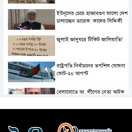
ইউনূসের চেয়ে হাজারগুণ ভালো দেশ
চালাচ্ছেন তারেক: কাদের সিদ্দিকী
জুলাই জাদুঘরে টিকিট জালিয়াতি!
রাষ্ট্রপতি নির্বাচনের তপশিল ঘোষণা
ভোট-২০ আগস্ট
বেলাবোতে আ. লীগের নেতা আটক
কারো সাক্ষাৎ না পেয়ে সচিবালয়
ছাড়লেন ১১ দলের নেতারা