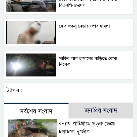
বিএনপি-ছাত্রদল
ফের জকসু নেতার ওপর হামলা
সাকিব আল হাসানের বাড়িতে বোমা
নিক্ষেপ
ট্যাগস :
জনপ্রিয় সংবাদ
সর্বশেষ সংবাদ
বন্যায় পাটগ্রামে সড়ক ভেঙে
চলাচলে দুর্ভোগ