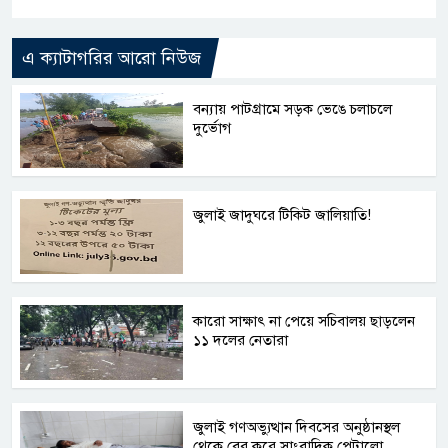
Link
এ ক্যাটাগরির আরো নিউজ
বন্যায় পাটগ্রামে সড়ক ভেঙে চলাচলে
দুর্ভোগ
জুলাই জাদুঘরে টিকিট জালিয়াতি!
কারো সাক্ষাৎ না পেয়ে সচিবালয় ছাড়লেন
১১ দলের নেতারা
জুলাই গণঅভ্যুত্থান দিবসের অনুষ্ঠানস্থল
থেকে বের করে সাংবাদিক পেটালো