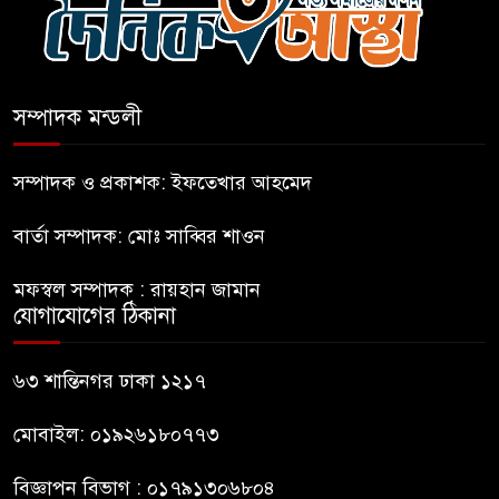
এআই বক্তব্য দিয়েছে শেখ হাসিনা
সম্পাদক মন্ডলী
সচিবালয় অভিমুখে ১১ দলীয়
ঐক্যের পদযাত্রা আটকে দিলো
সম্পাদক ও প্রকাশক: ইফতেখার আহমেদ
পুলিশ
বার্তা সম্পাদক: মোঃ সাব্বির শাওন
হাসিনাকে সংবাদমাধ্যমে কথা বলার
মফস্বল সম্পাদক : রায়হান জামান
সুযোগ দেওয়ায় ঢাকার ক্ষোভ
যোগাযোগের ঠিকানা
জুলাই গণঅভ্যুত্থান দিবসের
৬৩ শান্তিনগর ঢাকা ১২১৭
অনুষ্ঠানস্থল থেকে বের করে
সাংবাদিক পেটালো বিএনপি-ছাত্রদল
মোবাইল: ০১৯২৬১৮০৭৭৩
বিজ্ঞাপন বিভাগ : ০১৭৯১৩০৬৮০৪