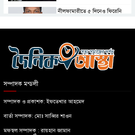
নীলফামারীতে ৫ দিনেও ফিরেনি
কিশোর
ভারত থেকে আসছে ২ দশমিক ৩
মেট্রিক টন টিয়ার শেল
মানবিক মূল্যবোধ সম্পন্ন বিচারকের
অভাব
সম্পাদক মন্ডলী
বহিষ্কৃত জামাত নেতার কর্মীরা যোগ
দিলেন বিএনপিতে
সম্পাদক ও প্রকাশক: ইফতেখার আহমেদ
বার্তা সম্পাদক: মোঃ সাব্বির শাওন
গুলশানে আ.লীগের ৬ কর্মী আটক
মফস্বল সম্পাদক : রায়হান জামান