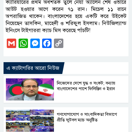
ক্যারিয়ারের প্রথম অর্ধশতক তুলে নেয়া অ্যালেন শেষ ওভারে
আউট হওয়ার আগে করেন ৭১ রান। মিচেল ১১ রানে
অপরাজিত থাকেন। বাংলাদেশের হয়ে একটি করে উইকেট
নিয়েছেন তাসকিন, মাহেদী ও শরিফুল ইসলাম। নিউজিল্যান্ড
ইনিংসে টাইগাররা ক্যাচ মিস করেছে পাঁচটি!
Gmail
WhatsApp
Messenger
Facebook
Copy
Link
এ ক্যাটাগরির আরো নিউজ
নিজেদের দেশে যুদ্ধ ও সংকট; বন্যায়
বাংলাদেশের পাশে ফিলিস্তিন ও ইরান
গণযোগাযোগ ও সাংবাদিকতা বিভাগে
প্রীতি ফুটবল ম্যাচ অনুষ্টিত