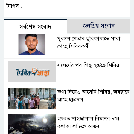
ট্যাগস :
জনপ্রিয় সংবাদ
সর্বশেষ সংবাদ
যুবদল নেতার ছুরিকাঘাতে মারা
গেছে শিবিরকর্মী
সংঘর্ষের পর পিছু হটেছে শিবির
কথা দিয়েও আসেনি শিবির; অবস্থানে
আছে ছাত্রদল
হযরত শাহজালাল বিমানবন্দরে
বলাকা লাউঞ্জে আগুন