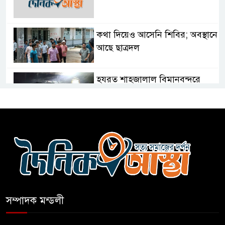
কথা দিয়েও আসেনি শিবির; অবস্থানে
আছে ছাত্রদল
হযরত শাহজালাল বিমানবন্দরে
বলাকা লাউঞ্জে আগুন
নীলফামারীতে ৫ দিনেও ফিরেনি
কিশোর
ভারত থেকে আসছে ২ দশমিক ৩
মেট্রিক টন টিয়ার শেল
সম্পাদক মন্ডলী
মানবিক মূল্যবোধ সম্পন্ন বিচারকের