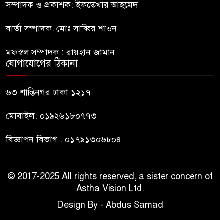
অভাব
সম্পাদক ও প্রকাশক: ইফতেখার আহমেদ
বার্তা সম্পাদক: মোঃ সাব্বির শাওন
বহিষ্কৃত জামাত নেতার কর্মীরা যোগ
দিলেন বিএনপিতে
মফস্বল সম্পাদক : রায়হান জামান
যোগাযোগের ঠিকানা
গুলশানে আ.লীগের ৬ কর্মী আটক
৬৩ শান্তিনগর ঢাকা ১২১৭
মোবাইল: ০১৯২৬১৮০৭৭৩
বিজ্ঞাপন বিভাগ : ০১৭৯১৩০৬৮০৪
© 2017-2025 All rights reserved, a sister concern of
Astha Vision Ltd.
Design By - Abdus Samad