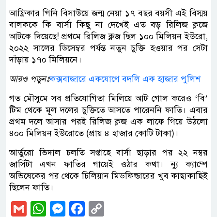
আফ্রিকার গিনি বিসাউয়ে জন্ম নেয়া ১৭ বছর বয়সী এই বিস্ময়
বালককে কি বার্সা কিছু না দেখেই এত বড় রিলিজ ক্লজে
আটকে দিয়েছে! প্রথমে রিলিজ ক্লজ ছিল ১০০ মিলিয়ন ইউরো,
২০২২ সালের ডিসেম্বর পর্যন্ত নতুন চুক্তি হওয়ার পর সেটা
দাঁড়ায় ১৭০ মিলিয়নে।
আরও পড়ুনঃ
কক্সবাজারে একযোগে বদলি এক হাজার পুলিশ
গত মৌসুমে সব প্রতিযোগিতা মিলিয়ে আট গোল করেও ‘বি’
টিম থেকে মূল দলের চুক্তিতে আসতে পারেননি ফাতি। এবার
প্রথম দলে আসার পরই রিলিজ ক্লজ এক লাফে গিয়ে উঠলো
৪০০ মিলিয়ন ইউরোতে (প্রায় ৪ হাজার কোটি টাকা)।
আর্তুরো ভিদাল চলতি সপ্তাহে বার্সা ছাড়ার পর ২২ নম্বর
জার্সিটা এখন ফাতির গায়েই ওঠার কথা। ন্যু ক্যাম্পে
অভিষেকের পর থেকে চিলিয়ান মিডফিল্ডারের খুব কাছাকাছিই
ছিলেন ফাতি।
Gmail
WhatsApp
Messenger
Facebook
Copy