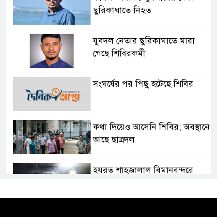
ছুরিকাঘাতে নিহত
যুবদল নেতার ছুরিকাঘাতে মারা
গেছে শিবিরকর্মী
সংঘর্ষের পর পিছু হটেছে শিবির
কথা দিয়েও আসেনি শিবির; অবস্থানে
আছে ছাত্রদল
হযরত শাহজালাল বিমানবন্দরে
বলাকা লাউঞ্জে আগুন
নীলফামারীতে ৫ দিনেও ফিরেনি