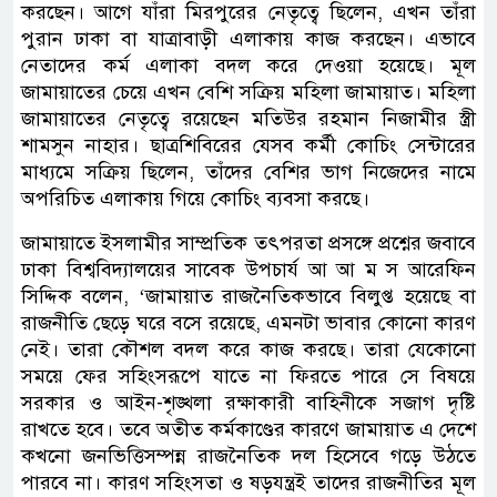
করছেন। আগে যাঁরা মিরপুরের নেতৃত্বে ছিলেন, এখন তাঁরা
পুরান ঢাকা বা যাত্রাবাড়ী এলাকায় কাজ করছেন। এভাবে
নেতাদের কর্ম এলাকা বদল করে দেওয়া হয়েছে। মূল
জামায়াতের চেয়ে এখন বেশি সক্রিয় মহিলা জামায়াত। মহিলা
জামায়াতের নেতৃত্বে রয়েছেন মতিউর রহমান নিজামীর স্ত্রী
শামসুন নাহার। ছাত্রশিবিরের যেসব কর্মী কোচিং সেন্টারের
মাধ্যমে সক্রিয় ছিলেন, তাঁদের বেশির ভাগ নিজেদের নামে
অপরিচিত এলাকায় গিয়ে কোচিং ব্যবসা করছে।
জামায়াতে ইসলামীর সাম্প্রতিক তৎপরতা প্রসঙ্গে প্রশ্নের জবাবে
ঢাকা বিশ্ববিদ্যালয়ের সাবেক উপচার্য আ আ ম স আরেফিন
সিদ্দিক বলেন, ‘জামায়াত রাজনৈতিকভাবে বিলুপ্ত হয়েছে বা
রাজনীতি ছেড়ে ঘরে বসে রয়েছে, এমনটা ভাবার কোনো কারণ
নেই। তারা কৌশল বদল করে কাজ করছে। তারা যেকোনো
সময়ে ফের সহিংসরূপে যাতে না ফিরতে পারে সে বিষয়ে
সরকার ও আইন-শৃঙ্খলা রক্ষাকারী বাহিনীকে সজাগ দৃষ্টি
রাখতে হবে। তবে অতীত কর্মকাণ্ডের কারণে জামায়াত এ দেশে
কখনো জনভিত্তিসম্পন্ন রাজনৈতিক দল হিসেবে গড়ে উঠতে
পারবে না। কারণ সহিংসতা ও ষড়যন্ত্রই তাদের রাজনীতির মূল