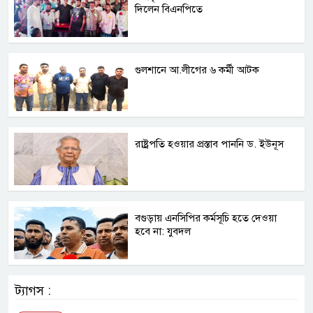
দিলেন বিএনপিতে
গুলশানে আ.লীগের ৬ কর্মী আটক
রাষ্ট্রপতি হওয়ার প্রস্তাব পাননি ড. ইউনূস
বগুড়ায় এনসিপির কর্মসূচি হতে দেওয়া
হবে না: যুবদল
ট্যাগস :