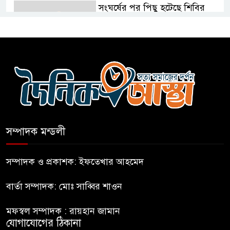
সংঘর্ষের পর পিছু হটেছে শিবির
কথা দিয়েও আসেনি শিবির; অবস্থানে
আছে ছাত্রদল
হযরত শাহজালাল বিমানবন্দরে
বলাকা লাউঞ্জে আগুন
সম্পাদক মন্ডলী
নীলফামারীতে ৫ দিনেও ফিরেনি
কিশোর
সম্পাদক ও প্রকাশক: ইফতেখার আহমেদ
বার্তা সম্পাদক: মোঃ সাব্বির শাওন
ভারত থেকে আসছে ২ দশমিক ৩
মেট্রিক টন টিয়ার শেল
মফস্বল সম্পাদক : রায়হান জামান
যোগাযোগের ঠিকানা