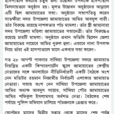
হাসপাতাল ভবনের চতুর্থ তলা উদ্বোধন উপলক্ষে হাসপাতাল
মিলনায়তনে অনুষ্ঠান হয়। মূলত উদ্বোধন অনুষ্ঠানের আড়ালে
এটি ছিল জামায়াতের সভা। অনুষ্ঠানে সভাপতিত্ব করেন
সাতক্ষীরা সদর উপজেলা জামায়াতের আমির আবদুল বারী।
তাঁর বিরুদ্ধে রয়েছে নাশকতার পাঁচ মামলা। তাঁর স্ত্রী জাহানারা
সদর উপজেলা মহিলা জামায়াতের সভানেত্রী। তাঁর বিরুদ্ধেও
রয়েছে চারটি মামলা। অনুষ্ঠানে প্রধান অতিথি ছিলেন জেলা
জামায়াতের নায়েবে আমির নুরুল হুদা। এভাবে নানা উপলক্ষ
নিয়ে তাঁরা ওই হাসপাতালে মাসে একবার সভা করেন।
গত ২৮ আগস্ট পাবনার সাঁথিয়া উপজেলা সদরে জামায়াত
নিয়ন্ত্রিত একটি কিন্ডারগার্টেন স্কুলে জামায়াতের কেন্দ্রীয়
নেতাদের সঙ্গে অনলাইনে নীতিনির্ধারণী একটি বৈঠকে অংশ
নেন মতিউর রহমান নিজামীর নির্বাচনী এলাকার জামায়াত
নেতারা। সভায় অংশ নেন সাঁথিয়া উপজেলা জামায়াতের
আমির অধ্যক্ষ আবদুস সাত্তার, সাঁথিয়া পৌর জামায়াতের
আমির শফিকুল ইসলামসহ অর্ধশত নেতা। বৈঠকের শেষ
পর্যায়ে পুলিশ অভিযান চালিয়ে পাঁচজনকে গ্রেপ্তার করে।
সেপ্টেম্বর মাসের দ্বিতীয় সপ্তাহ থেকে মাসের শেষ পর্যন্ত