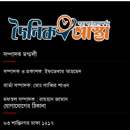
সংঘর্ষের পর পিছু হটেছে শিবির
কথা দিয়েও আসেনি শিবির; অবস্থানে
আছে ছাত্রদল
সম্পাদক মন্ডলী
হযরত শাহজালাল বিমানবন্দরে
বলাকা লাউঞ্জে আগুন
সম্পাদক ও প্রকাশক: ইফতেখার আহমেদ
বার্তা সম্পাদক: মোঃ সাব্বির শাওন
নীলফামারীতে ৫ দিনেও ফিরেনি
কিশোর
মফস্বল সম্পাদক : রায়হান জামান
যোগাযোগের ঠিকানা
ভারত থেকে আসছে ২ দশমিক ৩
মেট্রিক টন টিয়ার শেল
৬৩ শান্তিনগর ঢাকা ১২১৭