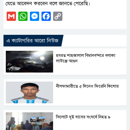
যেতে আবেদন করবেন বলে জানতে পেরেছি।
Gmail
WhatsApp
Messenger
Facebook
Copy
Link
এ ক্যাটাগরির আরো নিউজ
হযরত শাহজালাল বিমানবন্দরে বলাকা
লাউঞ্জে আগুন
নীলফামারীতে ৫ দিনেও ফিরেনি কিশোর
সিলেটে দুই বাসের সংঘর্ষে নিহত ৯