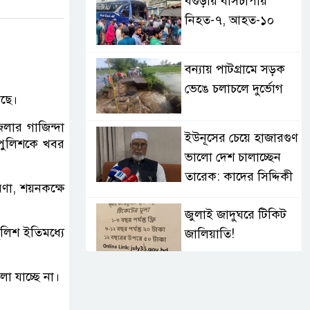
বগুড়ায় বাসচাপায়
নিহত-৭, আহত-১০
বন্যায় পাটগ্রামে সড়ক
ভেঙে চলাচলে দুর্ভোগ
েছে।
লার গাজিন্দা
ইউনূসের চেয়ে হাজারগুণ
-পুলিশকে খবর
ভালো দেশ চালাচ্ছেন
তারেক: কাদের সিদ্দিকী
রণা, শয়নকক্ষে
জুলাই জাদুঘরে টিকিট
ুলিশ ইতিমধ্যে
জালিয়াতি!
া যাচ্ছে না।
রাষ্ট্রপতি নির্বাচনের
তপশিল ঘোষণা