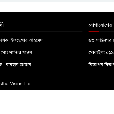
লী
যোগাযোগের 
্রকাশক: ইফতেখার আহমেদ
৬৩ শান্তিনগর
: মোঃ সাব্বির শাওন
মোবাইল: ০১
ক : রায়হান জামান
বিজ্ঞাপন বি
stha Vision Ltd.