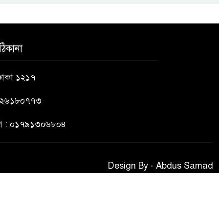
হাসিনাকে সংবাদমাধ্যমে
কথা বলার সুযোগ
ঠিকানা
দেওয়ায় ঢাকার ক্ষোভ
 ঢাকা ১২১৭
৯২৬১৮০৭৭৩
ভাগ : ০১৭৯১৩০৬৮০৪
Design By - Abdus Samad