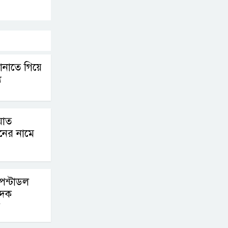
ভোট-২০ আগস্ট
বেলাবোতে আ. লীগের
নেতা আটক
নাতে গিয়ে
ু
কারো সাক্ষাৎ না পেয়ে
সচিবালয় ছাড়লেন ১১
দলের নেতারা
য়াত
নের নামে
এআই বক্তব্য দিয়েছে
শেখ হাসিনা
পেন্টাডল
াদক
সচিবালয় অভিমুখে ১১
দলীয় ঐক্যের পদযাত্রা
আটকে দিলো পুলিশ