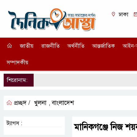
ঢাকা
জাতীয়
রাজনীতি
অর্থনীতি
আন্তর্জাতিক
আইন-
সম্পাদকীয়
শিরোনাম:
প্রচ্ছদ /
খুলনা
বাংলাদেশ
,
ট্যাগস :
মানিকগঞ্জে নিজ শয়ন