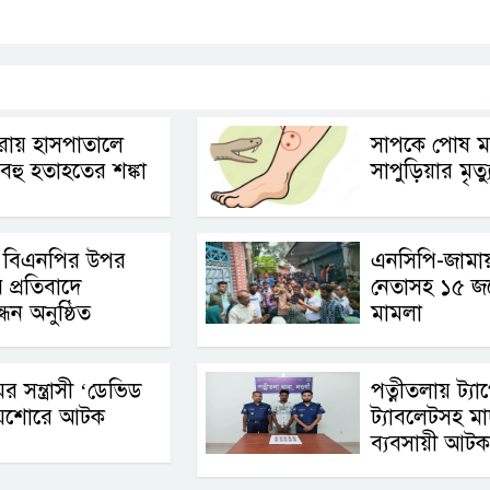
Link
ীরায় হাসপাতালে
সাপকে পোষ মা
বহু হতাহতের শঙ্কা
সাপুড়িয়ার মৃত্য
য় বিএনপির উপর
এনসিপি-জামা
 প্রতিবাদে
নেতাসহ ১৫ জ
ধন অনুষ্ঠিত
মামলা
মের সন্ত্রাসী ‘ডেভিড
পত্নীতলায় ট্যা
 যশোরে আটক
ট্যাবলেটসহ ম
ব্যবসায়ী আটক