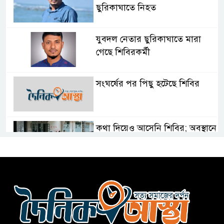
ছুরিকাঘাতে নিহত
যুবদল নেতার ছুরিকাঘাতে মারা
গেছে শিবিরকর্মী
সংঘর্ষের পর পিছু হটেছে শিবির
কথা দিয়েও আসেনি শিবির; অবস্থানে
আছে ছাত্রদল
হযরত শাহজালাল বিমানবন্দরে
বলাকা লাউঞ্জে আগুন
নীলফামারীতে ৫ দিনেও ফিরেনি