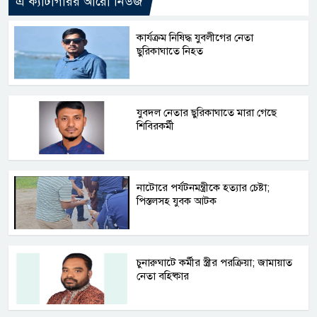
এ ক্যাটাগরির আরো নিউজ
কার্যক্রম নিষিদ্ধ যুবলীগের নেতা
ছুরিকাঘাতে নিহত
যুবদল নেতার ছুরিকাঘাতে মারা গেছে
শিবিরকর্মী
নাটোরে পর্যটনমন্ত্রীকে হত্যার চেষ্টা;
পিস্তলসহ যুবক আটক
চুনারুঘাটে কর্মীর স্ত্রীর পরক্রিয়া; জামায়াত
নেতা বহিষ্কার