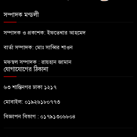
কিশোর
সম্পাদক মন্ডলী
ভারত থেকে আসছে ২ দশমিক ৩
মেট্রিক টন টিয়ার শেল
সম্পাদক ও প্রকাশক: ইফতেখার আহমেদ
বার্তা সম্পাদক: মোঃ সাব্বির শাওন
মানবিক মূল্যবোধ সম্পন্ন বিচারকের
অভাব
মফস্বল সম্পাদক : রায়হান জামান
যোগাযোগের ঠিকানা
বহিষ্কৃত জামাত নেতার কর্মীরা যোগ
দিলেন বিএনপিতে
৬৩ শান্তিনগর ঢাকা ১২১৭
মোবাইল: ০১৯২৬১৮০৭৭৩
বিজ্ঞাপন বিভাগ : ০১৭৯১৩০৬৮০৪