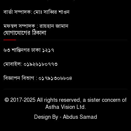
বার্তা সম্পাদক: মোঃ সাব্বির শাওন
ভারত থেকে আসছে ২ দশমিক ৩
মেট্রিক টন টিয়ার শেল
মফস্বল সম্পাদক : রায়হান জামান
যোগাযোগের ঠিকানা
মানবিক মূল্যবোধ সম্পন্ন বিচারকের
অভাব
৬৩ শান্তিনগর ঢাকা ১২১৭
মোবাইল: ০১৯২৬১৮০৭৭৩
বিজ্ঞাপন বিভাগ : ০১৭৯১৩০৬৮০৪
© 2017-2025 All rights reserved, a sister concern of
Astha Vision Ltd.
Design By - Abdus Samad