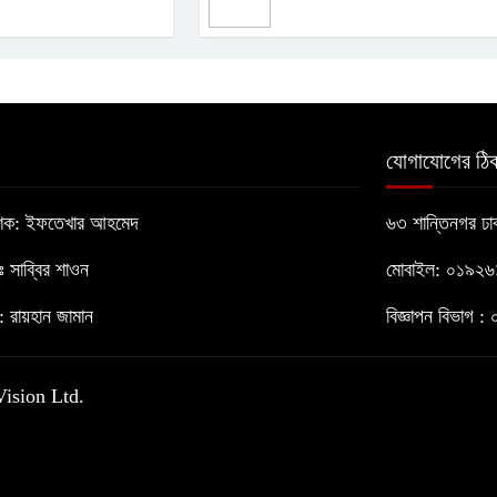
যোগাযোগের ঠিক
াশক: ইফতেখার আহমেদ
৬৩ শান্তিনগর ঢ
োঃ সাব্বির শাওন
মোবাইল: ০১৯২
 রায়হান জামান
বিজ্ঞাপন বিভাগ
Vision Ltd.