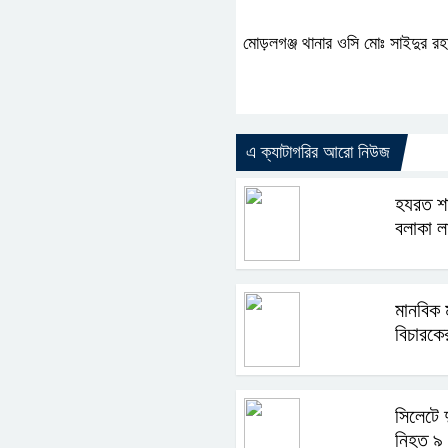
মোড়লগঞ্জ থানার ওসি মোঃ সাইদুর রহ
এ ক্যাটাগরির আরো নিউজ
হযরত শা
বলাকা ল
মানবিক 
বিচারকে
সিলেটে দ
নিহত ৯