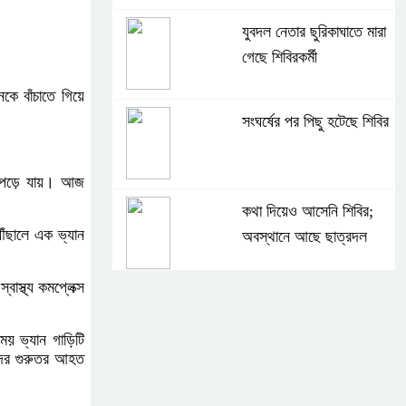
যুবদল নেতার ছুরিকাঘাতে মারা
গেছে শিবিরকর্মী
কে বাঁচাতে গিয়ে
সংঘর্ষের পর পিছু হটেছে শিবির
দে পড়ে যায়। আজ
কথা দিয়েও আসেনি শিবির;
পৌঁছালে এক ভ্যান
অবস্থানে আছে ছাত্রদল
াস্থ্য কমপ্লেক্স
হযরত শাহজালাল বিমানবন্দরে
বলাকা লাউঞ্জে আগুন
সময় ভ্যান গাড়িটি
াদের গুরুতর আহত
নীলফামারীতে ৫ দিনেও ফিরেনি