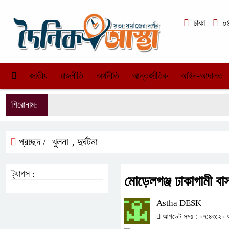
ঢাকা
০৪
জাতীয়
রাজনীতি
অর্থনীতি
আন্তর্জাতিক
আইন-আদালত
শিরোনাম:
প্রচ্ছদ /
খুলনা
দুর্ঘটনা
,
ট্যাগস :
মোড়েলগঞ্জ ঢাকাগামী বাস
Astha DESK
আপডেট সময় : ০৭:৪৩:২০ অপর