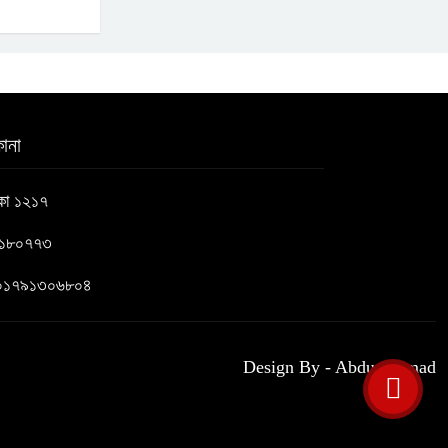
ানা
াকা ১২১৭
৬১৮০৭৭৩
 : ০১৭৯১৩০৬৮০৪
Design By - Abdus Samad