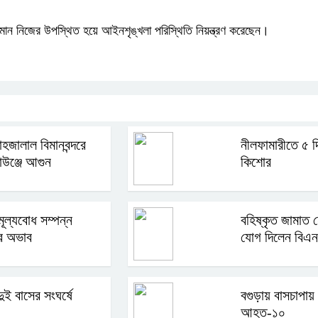
মান নিজের উপস্থিত হয়ে আইনশৃঙ্খলা পরিস্থিতি নিয়ন্ত্রণ করেছেন।
হজালাল বিমানবন্দরে
নীলফামারীতে ৫ দ
াউঞ্জে আগুন
কিশোর
মূল্যবোধ সম্পন্ন
বহিষ্কৃত জামাত ন
র অভাব
যোগ দিলেন বিএন
ুই বাসের সংঘর্ষে
বগুড়ায় বাসচাপায়
আহত-১০