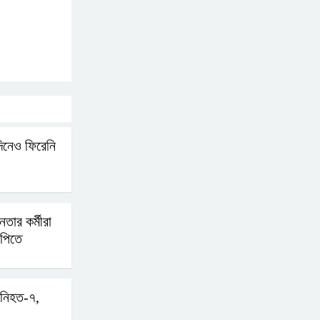
কিশোর
ভারত থেকে আসছে ২ দশমিক
৩ মেট্রিক টন টিয়ার শেল
মানবিক মূল্যবোধ সম্পন্ন
িনেও ফিরেনি
বিচারকের অভাব
বহিষ্কৃত জামাত নেতার কর্মীরা
যোগ দিলেন বিএনপিতে
েতার কর্মীরা
পিতে
গুলশানে আ.লীগের ৬ কর্মী
আটক
 নিহত-৭,