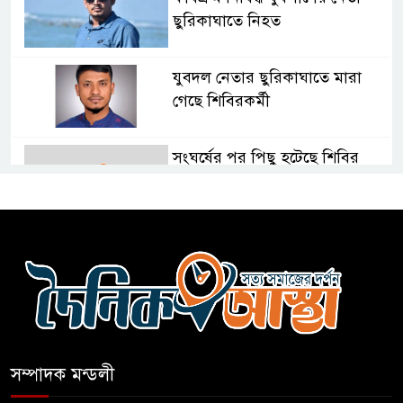
ছুরিকাঘাতে নিহত
যুবদল নেতার ছুরিকাঘাতে মারা
গেছে শিবিরকর্মী
সংঘর্ষের পর পিছু হটেছে শিবির
কথা দিয়েও আসেনি শিবির; অবস্থানে
আছে ছাত্রদল
হযরত শাহজালাল বিমানবন্দরে
বলাকা লাউঞ্জে আগুন
সম্পাদক মন্ডলী
নীলফামারীতে ৫ দিনেও ফিরেনি