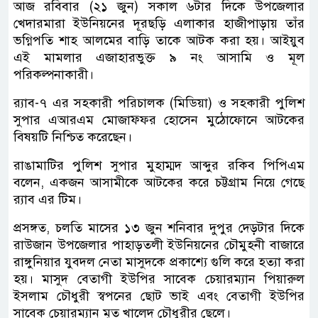
আজ রবিবার (২১ জুন) সকাল ৬টার দিকে উপজেলার
খেদারমারা ইউনিয়নের দূরছড়ি এলাকার হাজীপাড়ায় তাঁর
ভগ্নিপতি শাহ আলমের বাড়ি তাকে আটক করা হয়। আইয়ুব
এই মামলার এজাহারভুক্ত ৯ নং আসামি ও মূল
পরিকল্পনাকারী।
র‌্যাব-৭ এর সহকারী পরিচালক (মিডিয়া) ও সহকারী পুলিশ
সুপার এআরএম মোজাফ্ফর হোসেন মুঠোফোনে আটকের
বিষয়টি নিশ্চিত করেছেন।
রাঙামাটির পুলিশ সুপার মুহাম্মদ আব্দুর রকিব পিপিএম
বলেন, একজন আসামীকে আটকের করে চট্টগ্রাম নিয়ে গেছে
র‌্যাব এর টিম।
প্রসঙ্গত, চলতি মাসের ১৩ জুন শনিবার দুপুর দেড়টার দিকে
রাউজান উপজেলার পাহাড়তলী ইউনিয়নের চৌমুহনী বাজারে
রাঙ্গুনিয়ার যুবদল নেতা মাসুদকে প্রকাশ্যে গুলি করে হত্যা করা
হয়। মাসুদ বেতাগী ইউপির সাবেক চেয়ারম্যান পিয়ারুল
ইসলাম চৌধুরী স্বপনের ছোট ভাই এবং বেতাগী ইউপির
সাবেক চেয়ারম্যান মৃত খালেদ চৌধুরীর ছেলে।