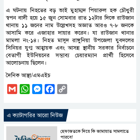
এ ঘটনায় নিহতের বড় ভাই মুহাম্মদ পিয়ারুল হক চৌধুরী
স্বপন বাদী হয়ে ১৫ জুন সোমবার রাত ১২টার দিকে রাউজান
থানায় ১১ জনের নাম উল্লেখসহ অজ্ঞাত আরও ৭-৮ জনকে
আসামি করে এজাহার দায়ার করেন। যা রাউজান থানার
মামলা নং-১৪। নিহত মাসুদ রাঙ্গুনিয়া উপজেলা যুবদলের
সিনিয়র যুগ্ম আহ্বায়ক এবং আসন্ন স্থানীয় সরকার নির্বাচনে
বেতাগী ইউনিয়নের সম্ভাব্য চেয়ারম্যান প্রার্থী হিসেবে
আলোচনায় ছিলেন।
দৈনিক আস্থা/এমএইচ
Gmail
WhatsApp
Messenger
Facebook
Copy
Link
এ ক্যাটাগরির আরো নিউজ
হেফাজতকে দিয়ে কি জামায়াত সামলাতে
পারবে!