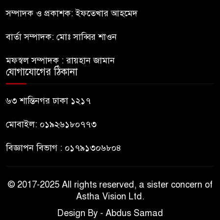
কিশোর
সম্পাদক ও প্রকাশক: ইফতেখার আহমেদ
বার্তা সম্পাদক: মোঃ সাব্বির শাওন
ভারত থেকে আসছে ২ দশমিক ৩
মেট্রিক টন টিয়ার শেল
মফস্বল সম্পাদক : রায়হান জামান
যোগাযোগের ঠিকানা
মানবিক মূল্যবোধ সম্পন্ন বিচারকের
অভাব
৬৩ শান্তিনগর ঢাকা ১২১৭
মোবাইল: ০১৯২৬১৮০৭৭৩
বিজ্ঞাপন বিভাগ : ০১৭৯১৩০৬৮০৪
© 2017-2025 All rights reserved, a sister concern of
Astha Vision Ltd.
Design By - Abdus Samad