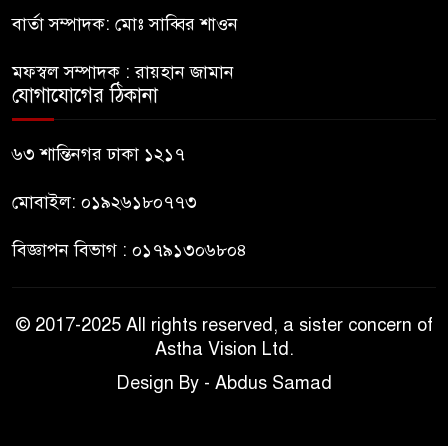
বার্তা সম্পাদক: মোঃ সাব্বির শাওন
জবিতে সংবাদ সংগ্রহে করতে গেলে
মফস্বল সম্পাদক : রায়হান জামান
৬ সাংবাদিক আহত
যোগাযোগের ঠিকানা
ডিবি হেফাজতে ছাত্রলীগ কর্মীর
৬৩ শান্তিনগর ঢাকা ১২১৭
মৃত্যু: ওসিসহ ১১ জনের নামে
বিভাগীয় মামলার সুপারিশ
মোবাইল: ০১৯২৬১৮০৭৭৩
বিজ্ঞাপন বিভাগ : ০১৭৯১৩০৬৮০৪
© 2017-2025 All rights reserved, a sister concern of
Astha Vision Ltd.
Design By - Abdus Samad