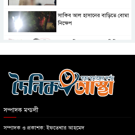
সাকিব আল হাসানের বাড়িতে বোমা
নিক্ষেপ
শেখ হাসিনার প্রশ্নে ঢাকা-দিল্লি
সম্পর্কে নতুন মেরুকরণ?
বিএনপির সক্রিয় অংশগ্রহণই জুলাই
গণঅভ্যুত্থানকে ত্বরান্বিত করেছিল
প্রধানমন্ত্রীর সম্ভাব্য সফর ঘিরে
ফটিকছড়িতে প্রস্তুতি জোরদার
সম্পাদক মন্ডলী
মহিলার কাছে ১০ লাখ টাকা দাবি,
সম্পাদক ও প্রকাশক: ইফতেখার আহমেদ
পিস্তল ইয়াবাসহ আটক-১