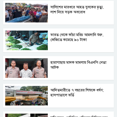
সালিশের মারধরে আহত যুবকের মৃত্যু,
লাশ নিয়ে সড়ক অবরোধ
ভারত থেকে কাঁচা মরিচ আমদানি শুরু,
কেজিতে কমেছে ৯০ টাকা
হারাগাছায় মাদক মামলায় বিএনপি নেতা
আটক
আদিতমারীতে ৭ বছরের শিশুকে ধর্ষণ;
হাসপাতালে ভর্তি