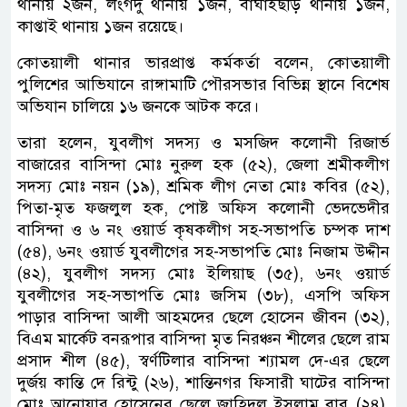
থানায় ২জন, লংগদু থানায় ১জন, বাঘাইছড়ি থানায় ১জন,
কাপ্তাই থানায় ১জন রয়েছে।
কোতয়ালী থানার ভারপ্রাপ্ত কর্মকর্তা বলেন, কোতয়ালী
পুলিশের আভিযানে রাঙ্গামাটি পৌরসভার বিভিন্ন স্থানে বিশেষ
অভিযান চালিয়ে ১৬ জনকে আটক করে।
তারা হলেন, যুবলীগ সদস্য ও মসজিদ কলোনী রিজার্ভ
বাজারের বাসিন্দা মোঃ নুরুল হক (৫২), জেলা শ্রমীকলীগ
সদস্য মোঃ নয়ন (১৯), শ্রমিক লীগ নেতা মোঃ কবির (৫২),
পিতা-মৃত ফজলুল হক, পোষ্ট অফিস কলোনী ভেদভেদীর
বাসিন্দা ও ৬ নং ওয়ার্ড কৃষকলীগ সহ-সভাপতি চম্পক দাশ
(৫৪), ৬নং ওয়ার্ড ‍যুবলীগের সহ-সভাপতি মোঃ নিজাম উদ্দীন
(৪২), যুবলীগ সদস্য মোঃ ইলিয়াছ (৩৫), ৬নং ওয়ার্ড
যুবলীগের সহ-সভাপতি মোঃ জসিম (৩৮), এসপি অফিস
পাড়ার বাসিন্দা আলী আহমদের ছেলে হোসেন জীবন (৩২),
বিএম মার্কেট বনরূপার বাসিন্দা মৃত নিরঞ্চন শীলের ছেলে রাম
প্রসাদ শীল (৪৫), স্বর্ণটিলার বাসিন্দা শ্যামল দে-এর ছেলে
দুর্জয় কান্তি দে রিন্টু (২৬), শান্তিনগর ফিসারী ঘাটের বাসিন্দা
মোঃ আনোয়ার হোসেনের ছেলে জাহিদুল ইসলাম বাবু (২৪),