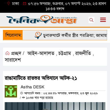
ঢাকা
০৭:৫৬ অপরাহ্ন, শুক্রবার, ০৭ অগাস্ট ২০২৬, ২৩ শ্রাবণ
১৪৩৩ বঙ্গাব্দ
শিরোনাম:
চুনারুঘাটে কর্মীর স্ত্রীর পরক্রিয়া; জামায়াত
প্রচ্ছদ /
আইন-আদালত
চট্টগ্রাম
রাজনীতি
,
,
,
সারাদেশ
রাঙামাটিতে রাতভর অভিযানে আটক-২১
Astha DESK
আপডেট সময় : ০২:৪৪:৫৬ অপরাহ্ন, মঙ্গলবার, ২৩ জুন ২০২৬
/
১০৩৪ বার পড়া হয়েছে