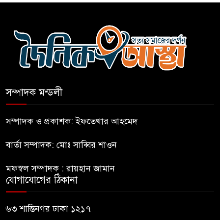
বগুড়ায় বাসচাপায় নিহত-৭,
আহত-১০
বন্যায় পাটগ্রামে সড়ক ভেঙে
চলাচলে দুর্ভোগ
সম্পাদক মন্ডলী
ইউনূসের চেয়ে হাজারগুণ ভালো দেশ
চালাচ্ছেন তারেক: কাদের সিদ্দিকী
সম্পাদক ও প্রকাশক: ইফতেখার আহমেদ
বার্তা সম্পাদক: মোঃ সাব্বির শাওন
জুলাই জাদুঘরে টিকিট জালিয়াতি!
মফস্বল সম্পাদক : রায়হান জামান
যোগাযোগের ঠিকানা
রাষ্ট্রপতি নির্বাচনের তপশিল ঘোষণা
ভোট-২০ আগস্ট
৬৩ শান্তিনগর ঢাকা ১২১৭