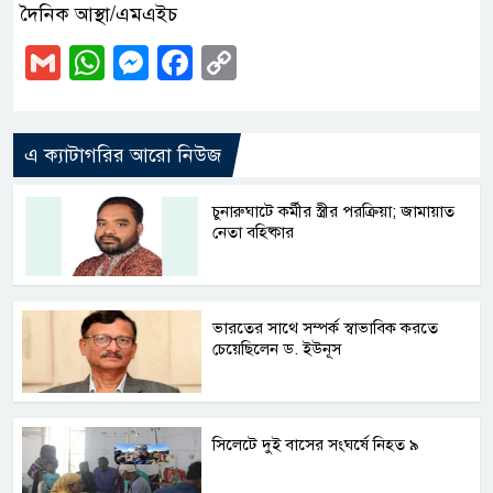
দৈনিক আস্থা/এমএইচ
Gmail
WhatsApp
Messenger
Facebook
Copy
Link
এ ক্যাটাগরির আরো নিউজ
চুনারুঘাটে কর্মীর স্ত্রীর পরক্রিয়া; জামায়াত
নেতা বহিষ্কার
ভারতের সাথে সম্পর্ক স্বাভাবিক করতে
চেয়েছিলেন ড. ইউনূস
সিলেটে দুই বাসের সংঘর্ষে নিহত ৯