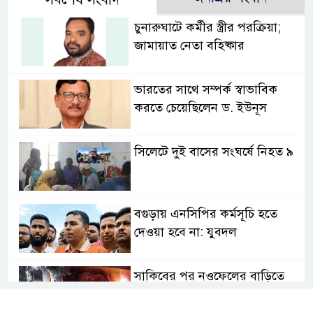
চুনারুঘাটে কর্মীর স্ত্রীর পরক্রিয়া;
জামায়াত নেতা বহিষ্কার
ভারতের সাথে সম্পর্ক স্বাভাবিক
করতে চেয়েছিলেন ড. ইউনূস
সিলেটে দুই বাসের সংঘর্ষে নিহত ৯
বগুড়ায় এনসিপির কর্মসূচি হতে
দেওয়া হবে না: যুবদল
সাকিবের পর নওফেলের বাড়িতে
আগুন