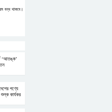
যক্রম বন্ধ থাকবে।
্তে ‘আতঙ্ক’
পতন
েশের পণ্যে
ন শুল্ক কার্যকর