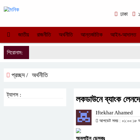
ঢাকা
১
জাতীয়
রাজনীতি
অর্থনীতি
আন্তর্জাতিক
আইন-আদালত
শিরোনাম:
প্রচ্ছদ /
অর্থনীতি
ট্যাগস :
লকডাউনে ব্যাংক লেনদ
Iftekhar Ahamed
আপডেট সময় : ০১:০০:১৮ অপর
অনলাইন
ডেস্কঃ