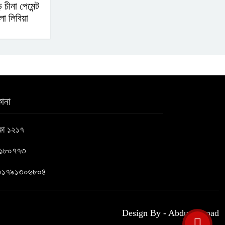
 চীনা পেমেন্ট
লো লিবিয়া
ানা
াকা ১২১৭
৬১৮০৭৭৩
 : ০১৭৯১৩০৬৮০৪
Design By - Abdus Samad