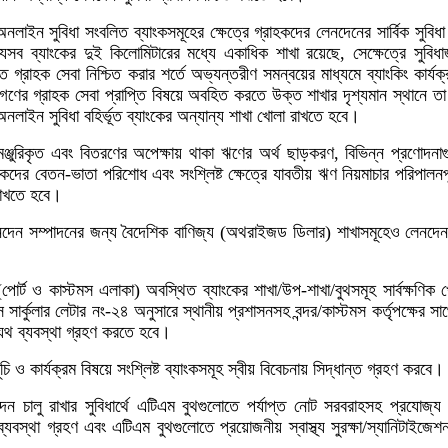
ন সুবিধা সংবলিত ব্যাংকসমূহের ক্ষেত্রে গ্রাহকদের লেনদেনের সার্বিক সুবিধা 
েসব ব্যাংকের দুই কিলোমিটারের মধ্যে একাধিক শাখা রয়েছে, সেক্ষেত্রে সুবি
্রাহক সেবা নিশ্চিত করার শর্তে অভ্যন্তরীণ সমন্বয়ের মাধ্যমে ব্যাংকিং কার্যক
গণের গ্রাহক সেবা প্রাপ্তি বিষয়ে অবহিত করতে উক্ত শাখার দৃশ্যমান স্থানে তা 
নলাইন সুবিধা বহির্ভূত ব্যাংকের অন্যান্য শাখা খোলা রাখতে হবে।
মঞ্জুরিকৃত এবং বিতরণের অপেক্ষায় থাকা ঋণের অর্থ ছাড়করণ, বিভিন্ন প্রণোদনা
মিকদের বেতন-ভাতা পরিশোধ এবং সংশ্লিষ্ট ক্ষেত্রে যাবতীয় ঋণ নিয়মাচার পরিপালনপ
রাখতে হবে।
লেনদেন সম্পাদনের জন্য বৈদেশিক বাণিজ্য (অথরাইজড ডিলার) শাখাসমূহেও লেনদে
(পোর্ট ও কাস্টমস এলাকা) অবস্থিত ব্যাংকের শাখা/উপ-শাখা/বুথসমূহ সার্বক্ষণিক 
র্কুলার লেটার নং-২৪ অনুসারে স্থানীয় প্রশাসনসহ বন্দর/কাস্টমস কর্তৃপক্ষের স
 যথাযথ ব্যবস্থা গ্রহণ করতে হবে।
ি ও কার্যক্রম বিষয়ে সংশ্লিষ্ট ব্যাংকসমূহ স্বীয় বিবেচনায় সিদ্ধান্ত গ্রহণ করবে।
 চালু রাখার সুবিধার্থে এটিএম বুথগুলোতে পর্যাপ্ত নোট সরবরাহসহ প্রযোজ্য ক্
ার ব্যবস্থা গ্রহণ এবং এটিএম বুথগুলোতে প্রয়োজনীয় স্বাস্থ্য সুরক্ষা/স্যানিটাইজেশন