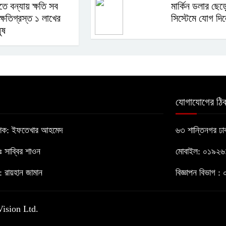
তে বন্যায় ক্ষতি সব
মার্কিন ডলার ছেড়ে
 ক্ষতিগ্রস্ত ১ লাখের
সিস্টেমে যোগ দি
ুষ
যোগাযোগের ঠিক
াশক: ইফতেখার আহমেদ
৬৩ শান্তিনগর ঢ
োঃ সাব্বির শাওন
মোবাইল: ০১৯২
 রায়হান জামান
বিজ্ঞাপন বিভাগ
Vision Ltd.