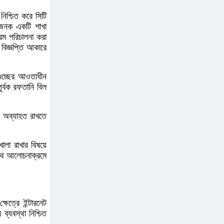
নিশ্চিত করে সিটি
ধাজনক একটি শাখা
বন্যায় পাটগ্রামে সড়ক ভেঙে
্রম পরিচালনা করা
বিজ্ঞপ্তি আকারে
চলাচলে দুর্ভোগ
গুচ্ছের আওতাধীন
ইউনূসের চেয়ে হাজারগুণ
ূর্বক রফতানি বিল
ভালো দেশ চালাচ্ছেন তারেক:
কাদের সিদ্দিকী
ন অব্যাহত রাখতে
জুলাই জাদুঘরে টিকিট
খোলা রাখার বিষয়ে
জালিয়াতি!
াথে আলোচনাক্রমে
রাষ্ট্রপতি নির্বাচনের তপশিল
ষেত্রে ইন্টারনেট
ঘোষণা ভোট-২০ আগস্ট
 ব্যবস্থা নিশ্চিত