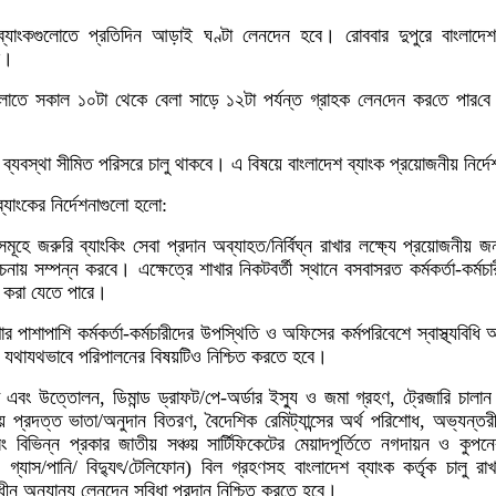
াংকগুলোতে প্রতিদিন আড়াই ঘণ্টা লেনদেন হবে। রোববার দুপুরে বাংলাদেশ
ে।
োতে সকাল ১০টা থেকে বেলা সাড়ে ১২টা পর্যন্ত গ্রাহক লেন‌দেন কর‌তে পার‌ব
 ব্যবস্থা সীমিত পরিসরে চালু থাকবে। এ বিষয়ে বাংলাদেশ ব্যাংক প্রয়োজনীয় নির্দ
্যাংকের নির্দেশনাগুলো হলো:
সমূহে জরুরি ব্যাংকিং সেবা প্রদান অব্যাহত/নির্বিঘ্ন রাখার লক্ষ্যে প্রয়োজনীয় 
চনায় সম্পন্ন করবে। এক্ষেত্রে শাখার নিকটবর্তী স্থানে বসবাসরত কর্মকর্তা-কর্মচ
া করা যেতে পারে।
খার পাশাপাশি কর্মকর্তা-কর্মচারীদের উপস্থিতি ও অফিসের কর্মপরিবেশে স্বাস্থ্যবিধি
না যথাযথভাবে পরিপালনের বিষয়টিও নিশ্চিত করতে হবে।
া এবং উত্তোলন, ডিমান্ড ড্রাফট/পে-অর্ডার ইস্যু ও জমা গ্রহণ, ট্রেজারি চালা
য় প্রদত্ত ভাতা/অনুদান বিতরণ, বৈদেশিক রেমিট্যান্সের অর্থ পরিশোধ, অভ্যন্ত
ং বিভিন্ন প্রকার জাতীয় সঞ্চয় সার্টিফিকেটের মেয়াদপূর্তিতে নগদায়ন ও কুপন
 গ্যাস/পানি/ বিদ্যুৎ/টেলিফোন) বিল গ্রহণসহ বাংলাদেশ ব্যাংক কর্তৃক চালু রাখা
ধীন অন্যান্য লেনদেন সুবিধা প্রদান নিশ্চিত করতে হবে।