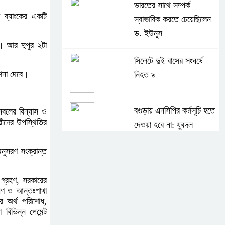
ভারতের সাথে সম্পর্ক
 ব্যাংকের একটি
স্বাভাবিক করতে চেয়েছিলেন
ড. ইউনূস
ে। আর দুপুর ২টা
সিলেটে দুই বাসের সংঘর্ষে
েশনা দেবে।
নিহত ৯
বগুড়ায় এনসিপির কর্মসূচি হতে
জনবলের বিন্যাস ও
ারীদের উপস্থিতির
দেওয়া হবে না: যুবদল
 অনুসরণ সংক্রান্ত
সাকিবের পর নওফেলের
বাড়িতে আগুন
ন গ্রহণ, সরকারের
রীণ ও আন্তঃশাখা
ের অর্থ পরিশোধ,
বগুড়ায় বাসচাপায় নিহত-৭,
 বিভিন্ন পেমেন্ট
আহত-১০