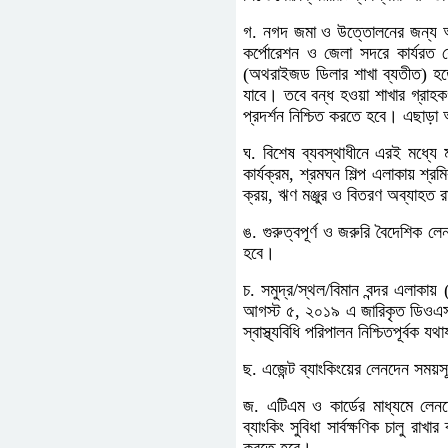
গ. নগদ জমা ও উত্তোলনের জন্য অনলাই
কর্পোরেশন ও জেলা সদরে কার্যরত য
(অথরাইজড ডিলার শাখা ব্যতীত) হতে গ
যাবে। তবে বন্ধ হওয়া শাখার গ্রাহক
প্রদর্শন নিশ্চিত করতে হবে। এছাড়া অ
ঘ. বিশেষ ব্যবস্থাধীনে এরই মধ্যে 
কার্যক্রম, শ্রমঘন শিল্প এলাকায় শ্র
ক্রয়, ঋণ মঞ্জুর ও বিতরণ অব্যাহত 
ঙ. গুরুত্বপূর্ণ ও জরুরি বৈদেশিক 
হবে।
চ. সমুদ্র/স্থল/বিমান বন্দর এলাকায় 
আগস্ট ৫, ২০১৯ এ জারিকৃত ডিওএস সা
স্বাস্থ্যবিধি পরিপালন নিশ্চিতপূর্বক
ছ. এজেন্ট ব্যাংকিংয়ের লেনদেন সময়সূচ
জ. এটিএম ও কার্ডের মাধ্যমে লেনদেন
ব্যাংকিং সুবিধা সার্বক্ষণিক চালু রাখ