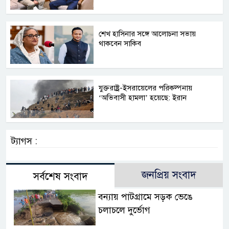
শেখ হাসিনার সঙ্গে আলোচনা সভায়
থাকবেন সাকিব
যুক্তরাষ্ট্র-ইসরায়েলের পরিকল্পনায়
‘অভিবাসী হামলা’ হয়েছে: ইরান
ট্যাগস :
জনপ্রিয় সংবাদ
সর্বশেষ সংবাদ
বন্যায় পাটগ্রামে সড়ক ভেঙে
চলাচলে দুর্ভোগ