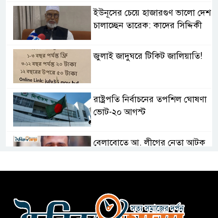
ইউনূসের চেয়ে হাজারগুণ ভালো দেশ
চালাচ্ছেন তারেক: কাদের সিদ্দিকী
জুলাই জাদুঘরে টিকিট জালিয়াতি!
রাষ্ট্রপতি নির্বাচনের তপশিল ঘোষণা
ভোট-২০ আগস্ট
বেলাবোতে আ. লীগের নেতা আটক
কারো সাক্ষাৎ না পেয়ে সচিবালয়
ছাড়লেন ১১ দলের নেতারা