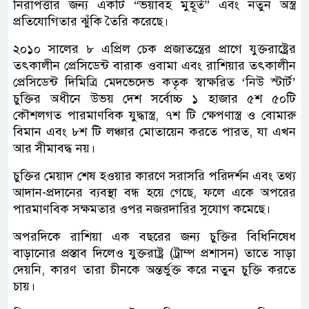
নিরাপত্তার জন্য একটি “ভয়াবহ মুহূর্ত” এবং নতুন অস্ত্র
প্রতিযোগিতার ঝুঁকি তৈরি করেছে।
২০১০ সালের ৮ এপ্রিল চেক প্রজাতন্ত্রের প্রাগে যুক্তরাষ্ট্রের
তৎকালীন প্রেসিডেন্ট বারাক ওবামা এবং রাশিয়ার তৎকালীন
প্রেসিডেন্ট দিমিত্রি মেদভেদেভ কতৃক স্বাক্ষরিত ‘নিউ স্টার্ট’
চুক্তির অধীনে উভয় দেশ সর্বোচ্চ ১ হাজার ৫শ ৫০টি
কৌশলগত পারমাণবিক যুদ্ধাস্ত্র, ৭শ টি ক্ষেপণাস্ত্র ও বোমারু
বিমান এবং ৮শ টি লঞ্চার মোতায়েন করতে পারত, যা এখন
আর সীমাবদ্ধ নয়।
চুক্তির মেয়াদ শেষ হওয়ার কারণে সরাসরি পরিদর্শন এবং তথ্য
আদান-প্রদানের ব্যবস্থা বন্ধ হয়ে গেছে, ফলে একে অপরের
পারমাণবিক সক্ষমতার ওপর নজরদারির সুযোগ কমেছে।
অপরদিকে রাশিয়া এক বছরের জন্য চুক্তির বিধিনিষেধ
বাড়ানোর প্রস্তাব দিলেও যুক্তরাষ্ট্র (ট্রাম্প প্রশাসন) তাতে সাড়া
দেয়নি, কারণ তারা চীনকে অন্তর্ভুক্ত করে নতুন চুক্তি করতে
চায়।