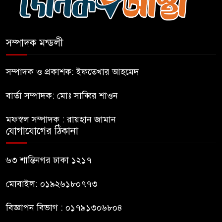
এআই বক্তব্য দিয়েছে শেখ হাসিনা
সম্পাদক মন্ডলী
সচিবালয় অভিমুখে ১১ দলীয়
ঐক্যের পদযাত্রা আটকে দিলো
সম্পাদক ও প্রকাশক: ইফতেখার আহমেদ
পুলিশ
বার্তা সম্পাদক: মোঃ সাব্বির শাওন
হাসিনাকে সংবাদমাধ্যমে কথা বলার
মফস্বল সম্পাদক : রায়হান জামান
সুযোগ দেওয়ায় ঢাকার ক্ষোভ
যোগাযোগের ঠিকানা
জুলাই গণঅভ্যুত্থান দিবসের
৬৩ শান্তিনগর ঢাকা ১২১৭
অনুষ্ঠানস্থল থেকে বের করে
সাংবাদিক পেটালো বিএনপি-ছাত্রদল
মোবাইল: ০১৯২৬১৮০৭৭৩
বিজ্ঞাপন বিভাগ : ০১৭৯১৩০৬৮০৪