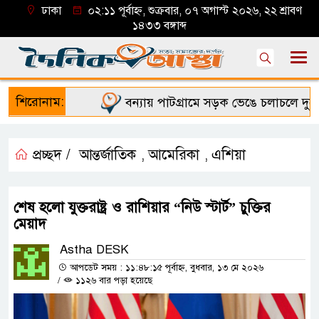
ঢাকা
০২:১১ পূর্বাহ্ন, শুক্রবার, ০৭ অগাস্ট ২০২৬, ২২ শ্রাবণ
১৪৩৩ বঙ্গাব্দ
শিরোনাম:
বন্যায় পাটগ্রামে সড়ক ভেঙে চলাচলে দুর্ভোগ
প্রচ্ছদ /
আন্তর্জাতিক
আমেরিকা
এশিয়া
,
,
শেষ হলো যুক্তরাষ্ট্র ও রাশিয়ার “নিউ স্টার্ট” চুক্তির
মেয়াদ
Astha DESK
আপডেট সময় : ১১:৪৮:১৫ পূর্বাহ্ন, বুধবার, ১৩ মে ২০২৬
/
১১২৬ বার পড়া হয়েছে