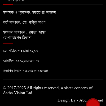
সচিবালয় অভিমুখে ১১ দলীয় ঐক্যের
পদযাত্রা আটকে দিলো পুলিশ
সম্পাদক ও প্রকাশক: ইফতেখার আহমেদ
বার্তা সম্পাদক: মোঃ সাব্বির শাওন
হাসিনাকে সংবাদমাধ্যমে কথা বলার সুযোগ
দেওয়ায় ঢাকার ক্ষোভ
মফস্বল সম্পাদক : রায়হান জামান
যোগাযোগের ঠিকানা
জুলাই গণঅভ্যুত্থান দিবসের অনুষ্ঠানস্থল
৬৩ শান্তিনগর ঢাকা ১২১৭
থেকে বের করে সাংবাদিক পেটালো বিএনপি-
ছাত্রদল
মোবাইল: ০১৯২৬১৮০৭৭৩
ফের জকসু নেতার ওপর হামলা
বিজ্ঞাপন বিভাগ : ০১৭৯১৩০৬৮০৪
© 2017-2025 All rights reserved, a sister concern of
Astha Vision Ltd.
Design By - Abdus Samad