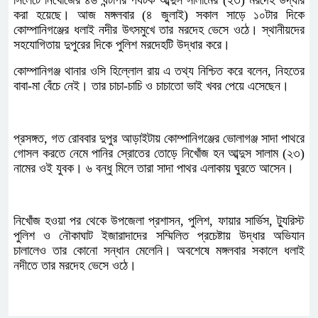
সিলেটে নিখোঁজের ৪৬ ঘন্টাপর পর্যটক আব্দুস সালামের (২৩) মরদেহ উদ্ধার
করা হয়েছে। আজ মঙ্গলবার (৪ জুলাই) সকাল সাড়ে ১০টার দিকে
কোম্পানিগঞ্জের ধলাই নদীর উৎসমুখে তার মরদেহ ভেসে ওঠে। স্থানীয়দের
সহযোগিতায় দুপুরের দিকে পুলিশ মরদেহটি উদ্ধার করে।
কোম্পানিগঞ্জ থানার ওসি হিল্লোল রায় এ তথ্য নিশ্চিত করে বলেন, নিহতের
বাবা-মা বেঁচে নেই। তার চাচা-চাচি ও চাচাতো ভাই খবর পেয়ে এসেছেন।
প্রসঙ্গত, গত রোববার দুপুর আড়াইটায় কোম্পানিগঞ্জের ভোলাগঞ্জ সাদা পাথরে
গোসল করতে নেমে পানির স্রোতের তোড়ে নিখোঁজ হন আব্দুস সালাম (২৩)
নামের ওই যুবক। ৬ বন্ধু মিলে তারা সাদা পাথর এলাকায় ঘুরতে আসেন।
নিখোঁজ হওয়া পর থেকে উপজেলা প্রশাসন, পুলিশ, ফায়ার সার্ভিস, ট্যুরিস্ট
পুলিশ ও নৌকাঘাট ইজারাদাদের সম্মিলিত প্রচেষ্টায় উদ্ধার অভিযান
চালালেও তার কোনো সন্ধান মেলেনি। অবশেষে মঙ্গলবার সকালে ধলাই
নদীতে তার মরদেহ ভেসে ওঠে।