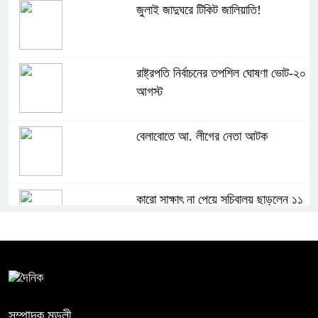
জুলাই জাদুঘরে টিকিট জালিয়াতি!
রাষ্ট্রপতি নির্বাচনের তপশিল ঘোষণা ভোট-২০
আগস্ট
বেলাবোতে আ. লীগের নেতা আটক
কারো সাক্ষাৎ না পেয়ে সচিবালয় ছাড়লেন ১১
দলের নেতারা
এআই বক্তব্য দিয়েছে শেখ হাসিনা
সম্পাদক মন্ডলী