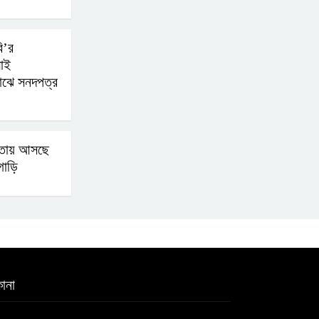
ভারত থেকে আসছে ২ দশমিক
ি’র
৩ মেট্রিক টন টিয়ার শেল
লাই
 মাঝে সনদপত্র
মানবিক মূল্যবোধ সম্পন্ন
বিচারকের অভাব
্তায় আসছে
গাড়ি
বহিষ্কৃত জামাত নেতার কর্মীরা
যোগ দিলেন বিএনপিতে
গুলশানে আ.লীগের ৬ কর্মী
আটক
ানা