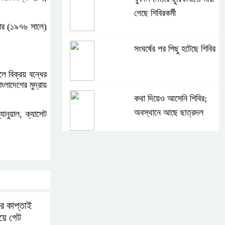
গেছে শিবিরকর্মী
য়ার (১৯৭৬ সালে)
সংঘর্ষের পর পিছু হটেছে শিবির
ে বিক্রয় বন্ধের
লাদেশের মুদ্রায়
কথা দিয়েও আসেনি শিবির;
অবস্থানে আছে ছাত্রদল
ানুয়াল, ক্যাসেট
হযরত শাহজালাল বিমানবন্দরে
বলাকা লাউঞ্জে আগুন
নীলফামারীতে ৫ দিনেও ফিরেনি
রে কাপ্তাই
কিশোর
ওয়ে গেট