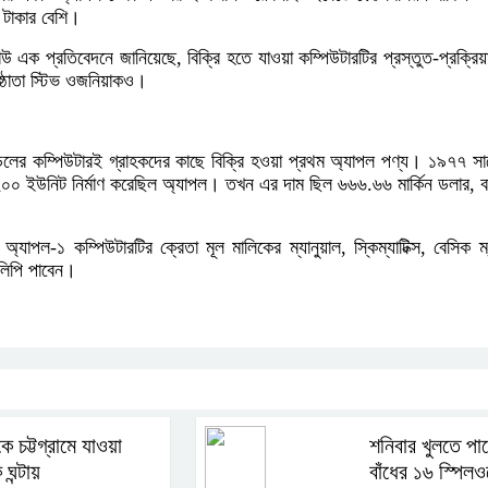
ি টাকার বেশি।
উ এক প্রতিবেদনে জানিয়েছে, বিক্রি হতে যাওয়া কম্পিউটারটির প্রস্তুত-প্রক্রি
ষ্ঠাতা স্টিভ ওজনিয়াকও।
লের কম্পিউটারই গ্রাহকদের কাছে বিক্রি হওয়া প্রথম অ্যাপল পণ্য। ১৯৭৭ সাল
০০ ইউনিট নির্মাণ করেছিল অ্যাপল। তখন এর দাম ছিল ৬৬৬.৬৬ মার্কিন ডলার, বাং
যাপল-১ কম্পিউটারটির ক্রেতা মূল মালিকের ম্যানুয়াল, স্কিম্যাটিক্স, বেসিক ম্য
লিপি পাবেন।
ে চট্টগ্রামে যাওয়া
শনিবার খুলতে পা
ঘন্টায়
বাঁধের ১৬ স্পিল