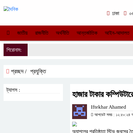
ঢাকা
০৬
জাতীয়
রাজনীতি
অর্থনীতি
আন্তর্জাতিক
আইন-আদালত
শিরোনাম:
প্রচ্ছদ /
প্রযুক্তি
ট্যাগস :
হাজার টাকার কম্পিউটা
Iftekhar Ahamed
আপডেট সময় : ১২:৫০:২৪ অপ
অ্যাপলের প্রতিষ্ঠাতা স্টিভ জবসের ত