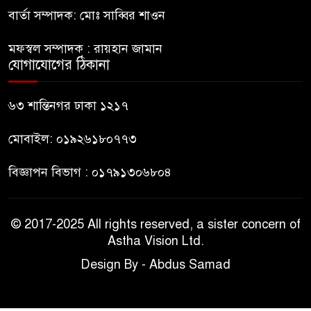
বার্তা সম্পাদক: মোঃ সাব্বির শাওন
জুলাই জাদুঘরে টিকিট জালিয়াতি!
মফস্বল সম্পাদক : রায়হান জামান
যোগাযোগের ঠিকানা
রাষ্ট্রপতি নির্বাচনের তপশিল ঘোষণা
ভোট-২০ আগস্ট
৬৩ শান্তিনগর ঢাকা ১২১৭
মোবাইল: ০১৯২৬১৮০৭৭৩
বিজ্ঞাপন বিভাগ : ০১৭৯১৩০৬৮০৪
© 2017-2025 All rights reserved, a sister concern of
Astha Vision Ltd.
Design By - Abdus Samad