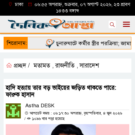
ঢাকা
০৬:৫৫ অপরাহ্ন, শুক্রবার, ০৭ অগাস্ট ২০২৬, ২৩ শ্রাবণ
১৪৩৩ বঙ্গাব্দ
শিরোনাম:
চুনারুঘাটে কর্মীর স্ত্রীর পরক্রিয়া; জামায়া
প্রচ্ছদ /
মতামত
রাজনীতি
সারাদেশ
,
,
হাদি হত্যায় তার বড় ভাইয়ের জড়িত থাকতে পারে:
ফারুক হাসান
Astha DESK
আপডেট সময় : ০৬:১৭:৩০ অপরাহ্ন, বৃহস্পতিবার, ৪ জুন ২০২৬
/
১০৯৬ বার পড়া হয়েছে