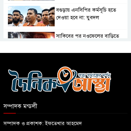
বগুড়ায় এনসিপির কর্মসূচি হতে
দেওয়া হবে না: যুবদল
সাকিবের পর নওফেলের বাড়িতে
আগুন
বগুড়ায় বাসচাপায় নিহত-৭,
আহত-১০
বন্যায় পাটগ্রামে সড়ক ভেঙে
চলাচলে দুর্ভোগ
সম্পাদক মন্ডলী
ইউনূসের চেয়ে হাজারগুণ ভালো দেশ
চালাচ্ছেন তারেক: কাদের সিদ্দিকী
সম্পাদক ও প্রকাশক: ইফতেখার আহমেদ