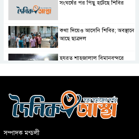
সংঘর্ষের পর পিছু হটেছে শিবির
কথা দিয়েও আসেনি শিবির; অবস্থানে
আছে ছাত্রদল
হযরত শাহজালাল বিমানবন্দরে
বলাকা লাউঞ্জে আগুন
নীলফামারীতে ৫ দিনেও ফিরেনি
কিশোর
ভারত থেকে আসছে ২ দশমিক ৩
মেট্রিক টন টিয়ার শেল
সম্পাদক মন্ডলী