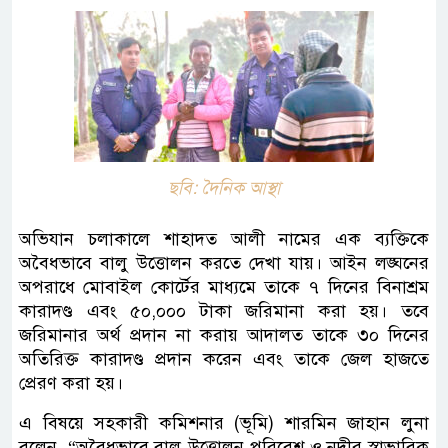
ছবি: দৈনিক আস্থা
অভিযান চলাকালে শাহাদত আলী নামের এক ব্যক্তিকে
অবৈধভাবে বালু উত্তোলন করতে দেখা যায়। আইন লঙ্ঘনের
অপরাধে মোবাইল কোর্টের মাধ্যমে তাকে ৭ দিনের বিনাশ্রম
কারাদণ্ড এবং ৫০,০০০ টাকা জরিমানা করা হয়। তবে
জরিমানার অর্থ প্রদান না করায় আদালত তাকে ৩০ দিনের
অতিরিক্ত কারাদণ্ড প্রদান করেন এবং তাকে জেল হাজতে
প্রেরণ করা হয়।
এ বিষয়ে সহকারী কমিশনার (ভূমি) শারমিন জাহান লুনা
বলেন, “অবৈধভাবে বালু উত্তোলন পরিবেশ ও নদীর স্বাভাবিক