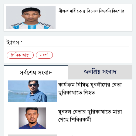
নীলফামারীতে ৫ দিনেও ফিরেনি কিশোর
ট্যাগস :
দৈনিক আস্থা
নওগাঁ
জনপ্রিয় সংবাদ
সর্বশেষ সংবাদ
কার্যক্রম নিষিদ্ধ যুবলীগের নেতা
ছুরিকাঘাতে নিহত
যুবদল নেতার ছুরিকাঘাতে মারা
গেছে শিবিরকর্মী