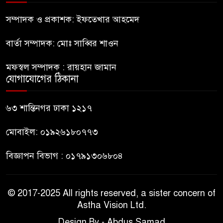
মানবিক মূল্যবোধ সম্পন্ন বিচারকের
অভাব
সম্পাদক ও প্রকাশক: ইফতেখার আহমেদ
বার্তা সম্পাদক: মোঃ সাব্বির শাওন
বহিষ্কৃত জামাত নেতার কর্মীরা যোগ
দিলেন বিএনপিতে
মফস্বল সম্পাদক : রায়হান জামান
যোগাযোগের ঠিকানা
গুলশানে আ.লীগের ৬ কর্মী আটক
৬৩ শান্তিনগর ঢাকা ১২১৭
মোবাইল: ০১৯২৬১৮০৭৭৩
বিজ্ঞাপন বিভাগ : ০১৭৯১৩০৬৮০৪
© 2017-2025 All rights reserved, a sister concern of
Astha Vision Ltd.
Design By - Abdus Samad