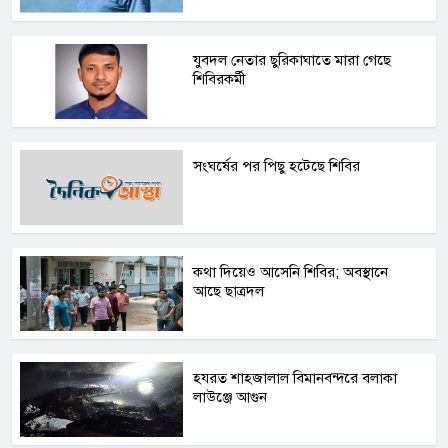
যুবদল নেতার ছুরিকাঘাতে মারা গেছে
শিবিরকর্মী
সংঘর্ষের পর পিছু হটেছে শিবির
কথা দিয়েও আসেনি শিবির; অবস্থানে
আছে ছাত্রদল
হযরত শাহজালাল বিমানবন্দরে বলাকা
লাউঞ্জে আগুন