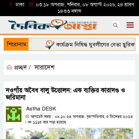
ঢাকা
০৩:১৮ অপরাহ্ন, শনিবার, ০৮ অগাস্ট ২০২৬, ২৪ শ্রাবণ
১৪৩৩ বঙ্গাব্দ
শিরোনাম:
কার্যক্রম নিষিদ্ধ যুবলীগের নেতা ছুরিকাঘা
প্রচ্ছদ /
সারাদেশ
নওগাঁয় অবৈধ বালু উত্তোলন: এক ব্যক্তির কারাদণ্ড ও
জরিমানা
Astha DESK
আপডেট সময় : ০৯:১০:২৪ অপরাহ্ন, বৃহস্পতিবার, ৫ ডিসেম্বর ২০২৪
/
১১১৫ বার পড়া হয়েছে