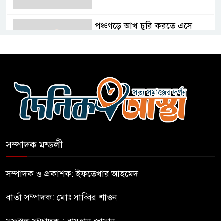
পঞ্চগড়ে আখ চুরি করতে এসে
ভারতীয় নাগরিক আটক
নাটোরে সাবেক প্রতিমন্ত্রী আব্দুল
কুদ্দুসের বাড়িতে হামলা-ভাঙচুর
দীর্ঘ প্রতীক্ষা ও জল্পনা কল্পনার পর
আইডিয়াল স্কুল এন্ড কলেজ কমিটি
গঠন
সম্পাদক মন্ডলী
ফুলবাড়িয়া জামায়াতের আমীরসহ
সম্পাদক ও প্রকাশক: ইফতেখার আহমেদ
কারাগারে-৩
বার্তা সম্পাদক: মোঃ সাব্বির শাওন
নতুন আশা’র কক্সবাজার ব্যুরো
মফস্বল সম্পাদক : রায়হান জামান