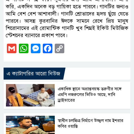
করি, একদিন অনেক বড় গায়িকা হতে পারবে। গানটির জন্যও
আমি বেশ বেশ আশাবাদী। গানটি শ্রোতাদের হৃদয় ছুঁয়ে যেতে
পারবে। আসন্ন কুরবানির ঈদকে সামনে রেখে প্রিয় মানুষ
শিরোনামের এই রোমান্টিক গানটি খুব শিঘ্রই ইকিউ মিউজিক
স্টেশনের ব্যানারে প্রকাশ পাবে।
Gmail
WhatsApp
Messenger
Facebook
Copy
Link
এ ক্যাটাগরির আরো নিউজ
একাধিক স্থানে অপ্রাপ্তবয়স্ক তরুণীর সঙ্গে
এমপি নজরুলের ভিডিও আছে, দাবি
ড্রাইভারের
স্বাধীন চলচ্চিত্র নির্মাণে উজ্জ্বল নাম ইশরার
কবির ওয়াস্তি