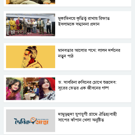
মূকাভিনয়ে কৃতিত্ব রাখায় রিফাত
ইসলামকে সম্মাননা প্রদান
মানবতার আলোর পথে: লালন দর্শনের
নতুন পাঠ
ড. সাবরিনা রুবিনের চোখে শুভ্রদেব:
সুরের ভেতর এক জীবনের গল্প
দামুড়হুদা ডুগডুগী গ্রামে ঐতিহ্যবাহী
সাপের ঝাঁপান খেলা অনুষ্টিত