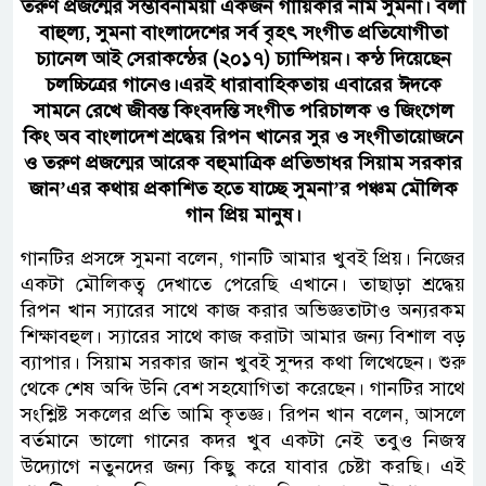
তরুণ প্রজন্মের সম্ভাবনাময়ী একজন গায়িকার নাম সুমনা। বলা
বাহুল্য, সুমনা বাংলাদেশের সর্ব বৃহৎ সংগীত প্রতিযোগীতা
চ্যানেল আই সেরাকন্ঠের (২০১৭) চ্যাম্পিয়ন। কন্ঠ দিয়েছেন
চলচ্চিত্রের গানেও।এরই ধারাবাহিকতায় এবারের ঈদকে
সামনে রেখে জীবন্ত কিংবদন্তি সংগীত পরিচালক ও জিংগেল
কিং অব বাংলাদেশ শ্রদ্ধেয় রিপন খানের সুর ও সংগীতায়োজনে
ও তরুণ প্রজন্মের আরেক বহুমাত্রিক প্রতিভাধর সিয়াম সরকার
জান’এর কথায় প্রকাশিত হতে যাচ্ছে সুমনা’র পঞ্চম মৌলিক
গান প্রিয় মানুষ।
গানটির প্রসঙ্গে সুমনা বলেন, গানটি আমার খুবই প্রিয়। নিজের
একটা মৌলিকত্ব দেখাতে পেরেছি এখানে। তাছাড়া শ্রদ্ধেয়
রিপন খান স্যারের সাথে কাজ করার অভিজ্ঞতাটাও অন্যরকম
শিক্ষাবহুল। স্যারের সাথে কাজ করাটা আমার জন্য বিশাল বড়
ব্যাপার। সিয়াম সরকার জান খুবই সুন্দর কথা লিখেছেন। শুরু
থেকে শেষ অব্দি উনি বেশ সহযোগিতা করেছেন। গানটির সাথে
সংশ্লিষ্ট সকলের প্রতি আমি কৃতজ্ঞ। রিপন খান বলেন, আসলে
বর্তমানে ভালো গানের কদর খুব একটা নেই তবুও নিজস্ব
উদ্যোগে নতুনদের জন্য কিছু করে যাবার চেষ্টা করছি। এই