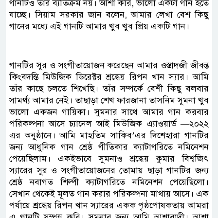
গানটিও তার ব্যতিক্রম নয়। আশা করি, ভালো একটা গান হতে
যাচ্ছে। সিয়াম সরকার জান বলেন, আমার লেখা বেশ কিছু
গানের মধ্যে এই গানটি আমার খুব খুব প্রিয় একটি গান।
গানটির সুর ও সংগীতায়োজন করেছেন আমার ওস্তাদজী জীবন্ত
কিংবদন্তি মিউজিক ডিরেক্টর শ্রদ্ধেয় রিপন খান স্যার। আমি
তাঁর কাছে চলতে শিখেছি। তাঁর সম্পর্কে বেশী কিছু বলবার
সামর্থ্য আমার নেই। তাছাড়া শেখ ফারজানা তাসনিম সুমনা খুব
ভালো একজন গায়িকা। সুমনার সাথে আমার গান করবার
পরিকল্পনা আসে চ্যানেল আই মিউজিক এ্যাওয়ার্ড —২০২২
এর অনুষ্ঠানে। আমি মাহতিম সাকিব’এর দিশেহারা গানটির
জন্য আধুনিক গান শ্রেষ্ঠ গীতিকার ক্যাটাগরিতে নমিনেশন
পেয়েছিলাম। একইভাবে সুমনাও শ্রদ্ধেয় কুমার বিশ্বজিৎ
স্যারের সুর ও সংগীতায়োজনের তোমায় ছাড়া গানটির জন্য
শ্রেষ্ঠ নবাগত শিল্পী ক্যাটাগরিতে নমিনেশন পেয়েছিলো।
সেখান থেকেই মূলত গান করার পরিকল্পনা মাথায় আসে। এক
পর্যায়ে শ্রদ্ধেয় রিপন খান স্যারের একক পৃষ্ঠপোষকতায় আমরা
এ গানটি সম্পন্ন করি। সুমনার জন্য আমি আশাবাদী। আশা