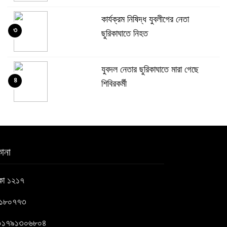
কার্যক্রম নিষিদ্ধ যুবলীগের নেতা
৩
ছুরিকাঘাতে নিহত
যুবদল নেতার ছুরিকাঘাতে মারা গেছে
৪
শিবিরকর্মী
সংঘর্ষের পর পিছু হটেছে শিবির
৫
ানা
কথা দিয়েও আসেনি শিবির; অবস্থানে
াকা ১২১৭
৬
আছে ছাত্রদল
৬১৮০৭৭৩
হযরত শাহজালাল বিমানবন্দরে বলাকা
 : ০১৭৯১৩০৬৮০৪