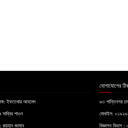
যোগাযোগের ঠিক
াশক: ইফতেখার আহমেদ
৬৩ শান্তিনগর ঢ
োঃ সাব্বির শাওন
মোবাইল: ০১৯২
 রায়হান জামান
বিজ্ঞাপন বিভাগ