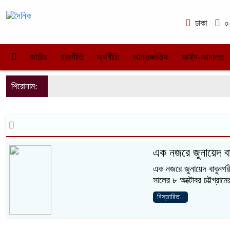
ঢাকা
০২
জাতীয়
রাজনীতি
অর্থনীতি
আন্তর্জাতিক
আইন-আদালত
শিরোনাম:
এক নজরে জুনায়েদ বাব
এক নজরে জুনায়েদ বাবুনগর
সালের ৮ অক্টোবর চট্টগ্রাম
বিস্তারিত..