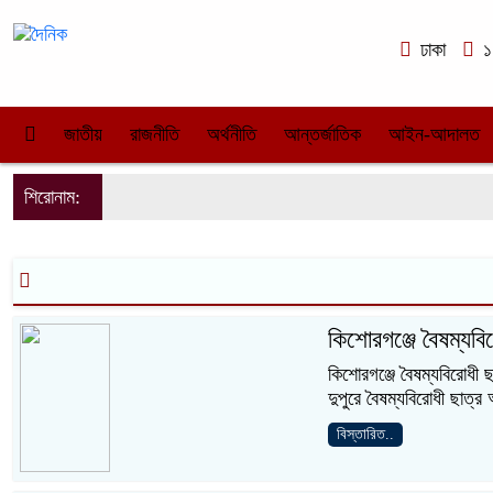
ঢাকা
১০
জাতীয়
রাজনীতি
অর্থনীতি
আন্তর্জাতিক
আইন-আদালত
শিরোনাম:
কিশোরগঞ্জে বৈষম্যব
কিশোরগঞ্জে বৈষম্যবিরোধী 
দুপুরে বৈষম্যবিরোধী ছাত্
বিস্তারিত..