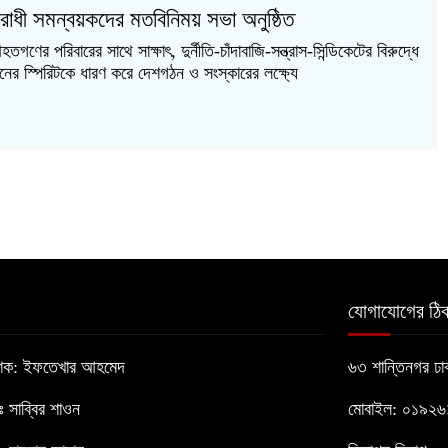
িরোধী সমন্বয়কদের মতবিনিময় সভা অনুষ্ঠিত
ণের পরিবারের সাথে সাক্ষাৎ, দুর্নীতি-চাঁদাবাজি-সন্ত্রাস-সিন্ডিকেটের বিরুদ্ধে
ের স্পিরিটকে ধারণ করে দেশগঠন ও সংস্কারের লক্ষ্যে
যোগাযোগের ঠিক
াশক: ইফতেখার আহমেদ
৬৩ শান্তিনগর ঢ
োঃ সাব্বির শাওন
মোবাইল: ০১৯২