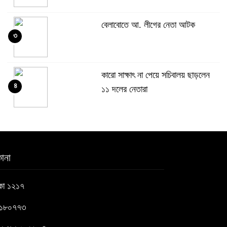
বেলাবোতে আ. লীগের নেতা আটক
৩
কারো সাক্ষাৎ না পেয়ে সচিবালয় ছাড়লেন
৪
১১ দলের নেতারা
এআই বক্তব্য দিয়েছে শেখ হাসিনা
৫
ানা
সচিবালয় অভিমুখে ১১ দলীয় ঐক্যের
াকা ১২১৭
৬
পদযাত্রা আটকে দিলো পুলিশ
৬১৮০৭৭৩
হাসিনাকে সংবাদমাধ্যমে কথা বলার সুযোগ