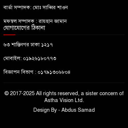
বার্তা সম্পাদক: মোঃ সাব্বির শাওন
বহিষ্কৃত জামাত নেতার কর্মীরা যোগ
৯
দিলেন বিএনপিতে
মফস্বল সম্পাদক : রায়হান জামান
যোগাযোগের ঠিকানা
গুলশানে আ.লীগের ৬ কর্মী আটক
১০
৬৩ শান্তিনগর ঢাকা ১২১৭
মোবাইল: ০১৯২৬১৮০৭৭৩
বিজ্ঞাপন বিভাগ : ০১৭৯১৩০৬৮০৪
© 2017-2025 All rights reserved, a sister concern of
Astha Vision Ltd.
Design By - Abdus Samad