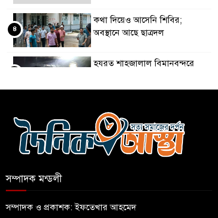
কথা দিয়েও আসেনি শিবির;
৪
অবস্থানে আছে ছাত্রদল
হযরত শাহজালাল বিমানবন্দরে
৫
বলাকা লাউঞ্জে আগুন
নীলফামারীতে ৫ দিনেও ফিরেনি
৬
কিশোর
ভারত থেকে আসছে ২ দশমিক ৩
৭
মেট্রিক টন টিয়ার শেল
সম্পাদক মন্ডলী
মানবিক মূল্যবোধ সম্পন্ন বিচারকের
৮
অভাব
সম্পাদক ও প্রকাশক: ইফতেখার আহমেদ