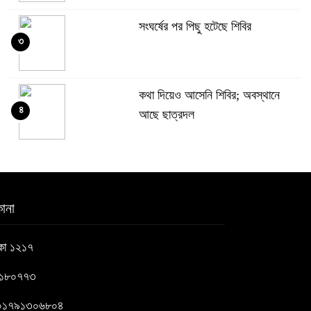
সংঘর্ষের পর পিছু হটেছে শিবির
৩
কথা দিয়েও আসেনি শিবির; অবস্থানে
৪
আছে ছাত্রদল
হযরত শাহজালাল বিমানবন্দরে বলাকা
৫
লাউঞ্জে আগুন
ানা
নীলফামারীতে ৫ দিনেও ফিরেনি কিশোর
াকা ১২১৭
৬
৬১৮০৭৭৩
ভারত থেকে আসছে ২ দশমিক ৩ মেট্রিক
 : ০১৭৯১৩০৬৮০৪