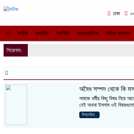
ঢাকা
০৩
জাতীয়
রাজনীতি
অর্থনীতি
আন্তর্জাতিক
আইন-আদালত
শিরোনাম:
অবৈধ সম্পদ থেকে কি মস
সমাজে ধর্মীয় কিছু বিষয় নিয়ে
নেই অথবা ইসলাম ওই বিষয়গুলো
বিস্তারিত..