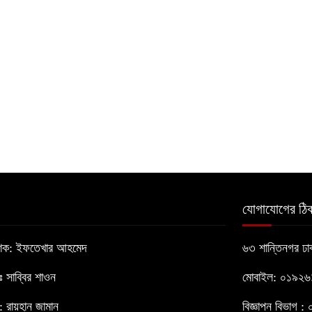
যোগাযোগের ঠিক
াশক: ইফতেখার আহমেদ
৬৩ শান্তিনগর ঢ
োঃ সাব্বির শাওন
মোবাইল: ০১৯২
 রায়হান জামান
বিজ্ঞাপন বিভাগ