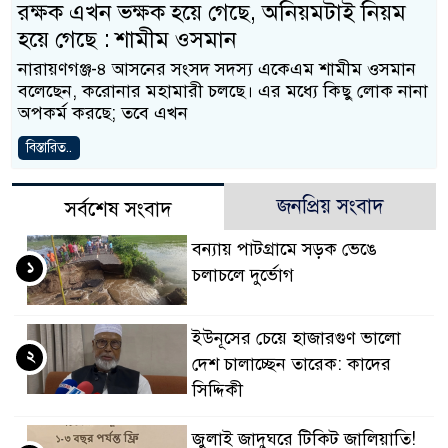
রক্ষক এখন ভক্ষক হয়ে গেছে, অনিয়মটাই নিয়ম
হয়ে গেছে : শামীম ওসমান
নারায়ণগঞ্জ-৪ আসনের সংসদ সদস্য একেএম শামীম ওসমান
বলেছেন, করোনার মহামারী চলছে। এর মধ্যে কিছু লোক নানা
অপকর্ম করছে; তবে এখন
বিস্তারিত..
জনপ্রিয় সংবাদ
সর্বশেষ সংবাদ
বন্যায় পাটগ্রামে সড়ক ভেঙে
১
চলাচলে দুর্ভোগ
ইউনূসের চেয়ে হাজারগুণ ভালো
২
দেশ চালাচ্ছেন তারেক: কাদের
সিদ্দিকী
জুলাই জাদুঘরে টিকিট জালিয়াতি!