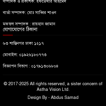
সম্পাদক ও প্রকাশক: ইফতেখার আহমেদ
৮
ঐক্যের পদযাত্রা আটকে দিলো
পুলিশ
বার্তা সম্পাদক: মোঃ সাব্বির শাওন
হাসিনাকে সংবাদমাধ্যমে কথা বলার
মফস্বল সম্পাদক : রায়হান জামান
৯
সুযোগ দেওয়ায় ঢাকার ক্ষোভ
যোগাযোগের ঠিকানা
জুলাই গণঅভ্যুত্থান দিবসের
৬৩ শান্তিনগর ঢাকা ১২১৭
১০
অনুষ্ঠানস্থল থেকে বের করে
সাংবাদিক পেটালো বিএনপি-
মোবাইল: ০১৯২৬১৮০৭৭৩
ছাত্রদল
বিজ্ঞাপন বিভাগ : ০১৭৯১৩০৬৮০৪
© 2017-2025 All rights reserved, a sister concern of
Astha Vision Ltd.
Design By - Abdus Samad