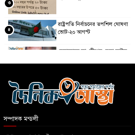
৩
রাষ্ট্রপতি নির্বাচনের তপশিল ঘোষণা
৪
ভোট-২০ আগস্ট
বেলাবোতে আ. লীগের নেতা আটক
৫
কারো সাক্ষাৎ না পেয়ে সচিবালয়
৬
ছাড়লেন ১১ দলের নেতারা
এআই বক্তব্য দিয়েছে শেখ হাসিনা
৭
সম্পাদক মন্ডলী
সচিবালয় অভিমুখে ১১ দলীয়