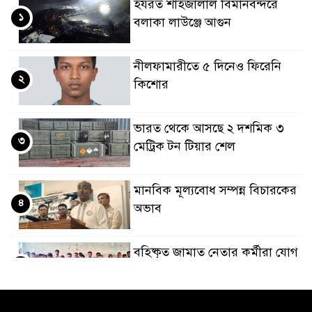
হযরত শাহজালাল বিমানবন্দরে
১
বলাকা লাউঞ্জে আগুন
নীলফামারীতে ৫ দিনেও ফিরেনি
২
কিশোর
ভারত থেকে আসছে ২ দশমিক ৩
৩
মেট্রিক টন টিয়ার শেল
মানবিক মূল্যবোধ সম্পন্ন বিচারকের
৪
অভাব
বহিষ্কৃত জামাত নেতার কর্মীরা যোগ
৫
দিলেন বিএনপিতে