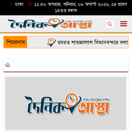
ঢাকা
১২:৪৮ অপরাহ্ন, শনিবার, ০৮ অগাস্ট ২০২৬, ২৪ শ্রাবণ
১৪৩৩ বঙ্গাব্দ
শিরোনাম:
হযরত শাহজালাল বিমানবন্দরে বলাকা ল