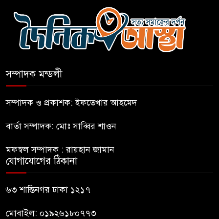
গুলশানে আ.লীগের ৬ কর্মী আটক
৬
বোমা হামলার আশঙ্কায় সারাদেশে
৭
পুলিশের হাই অ্যালার্ট জারি
সম্পাদক মন্ডলী
রাষ্ট্রপতি হওয়ার প্রস্তাব পাননি ড.
৮
ইউনূস
সম্পাদক ও প্রকাশক: ইফতেখার আহমেদ
বার্তা সম্পাদক: মোঃ সাব্বির শাওন
নাটোরে পর্যটনমন্ত্রীকে হত্যার চেষ্টা;
৯
পিস্তলসহ যুবক আটক
মফস্বল সম্পাদক : রায়হান জামান
যোগাযোগের ঠিকানা
তুহিন হত্যার এক বছর: দ্রুত
১০
বিচারের দাবিতে মানববন্ধন
৬৩ শান্তিনগর ঢাকা ১২১৭
মোবাইল: ০১৯২৬১৮০৭৭৩