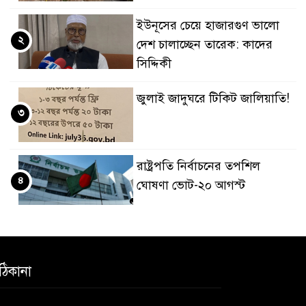
ইউনূসের চেয়ে হাজারগুণ ভালো
২
দেশ চালাচ্ছেন তারেক: কাদের
সিদ্দিকী
জুলাই জাদুঘরে টিকিট জালিয়াতি!
৩
রাষ্ট্রপতি নির্বাচনের তপশিল
৪
ঘোষণা ভোট-২০ আগস্ট
বেলাবোতে আ. লীগের নেতা আটক
৫
ঠিকানা
কারো সাক্ষাৎ না পেয়ে সচিবালয়