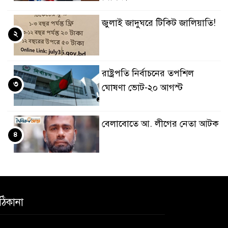
জুলাই জাদুঘরে টিকিট জালিয়াতি!
২
রাষ্ট্রপতি নির্বাচনের তপশিল
৩
ঘোষণা ভোট-২০ আগস্ট
বেলাবোতে আ. লীগের নেতা আটক
৪
কারো সাক্ষাৎ না পেয়ে সচিবালয়
৫
ছাড়লেন ১১ দলের নেতারা
ঠিকানা
এআই বক্তব্য দিয়েছে শেখ হাসিনা