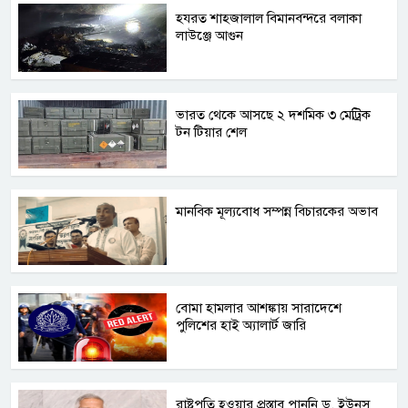
হযরত শাহজালাল বিমানবন্দরে বলাকা
লাউঞ্জে আগুন
ভারত থেকে আসছে ২ দশমিক ৩ মেট্রিক
টন টিয়ার শেল
মানবিক মূল্যবোধ সম্পন্ন বিচারকের অভাব
বোমা হামলার আশঙ্কায় সারাদেশে
পুলিশের হাই অ্যালার্ট জারি
রাষ্ট্রপতি হওয়ার প্রস্তাব পাননি ড. ইউনূস