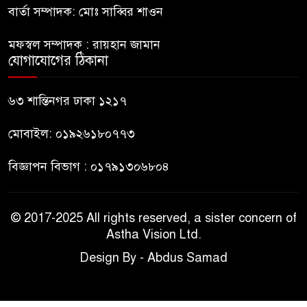
বার্তা সম্পাদক: মোঃ সাব্বির শাওন
গুলশানে আ.লীগের ৬ কর্মী আটক
মফস্বল সম্পাদক : রায়হান জামান
যোগাযোগের ঠিকানা
বোমা হামলার আশঙ্কায় সারাদেশে
পুলিশের হাই অ্যালার্ট জারি
৬৩ শান্তিনগর ঢাকা ১২১৭
মোবাইল: ০১৯২৬১৮০৭৭৩
বিজ্ঞাপন বিভাগ : ০১৭৯১৩০৬৮০৪
© 2017-2025 All rights reserved, a sister concern of
Astha Vision Ltd.
Design By - Abdus Samad