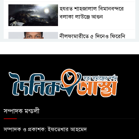
হযরত শাহজালাল বিমানবন্দরে
বলাকা লাউঞ্জে আগুন
নীলফামারীতে ৫ দিনেও ফিরেনি
কিশোর
ভারত থেকে আসছে ২ দশমিক ৩
মেট্রিক টন টিয়ার শেল
মানবিক মূল্যবোধ সম্পন্ন বিচারকের
অভাব
সম্পাদক মন্ডলী
বহিষ্কৃত জামাত নেতার কর্মীরা যোগ
দিলেন বিএনপিতে
সম্পাদক ও প্রকাশক: ইফতেখার আহমেদ